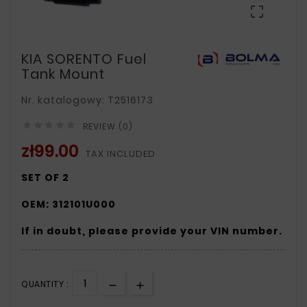

KIA SORENTO Fuel
Tank Mount
Nr. katalogowy: T2516173





REVIEW (0)
zł99.00
TAX INCLUDED
SET OF 2
OEM: 312101U000
If in doubt, please provide your VIN number.
QUANTITY :