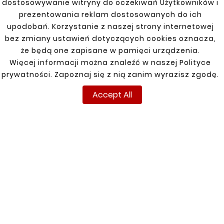
dostosowywanie witryny do oczekiwań Użytkowników i
prezentowania reklam dostosowanych do ich


upodobań. Korzystanie z naszej strony internetowej
bez zmiany ustawień dotyczących cookies oznacza,
New
New
że będą one zapisane w pamięci urządzenia.
Więcej informacji można znaleźć w naszej Polityce
prywatności. Zapoznaj się z nią zanim wyrazisz zgodę.
Accept All





KIA SORENTO 02-09
REAR RIGHT FENDER
REPAIR





zł88.00
THRESHOLD /
THRESHOLD REPAIR KIA
SORENTO 02-09
zł110.00