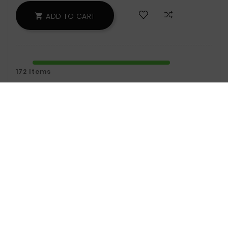
ADD TO CART

172 Items
Zamów w ciągu: 7 godz. 35 min - wyślemy
jeszcze dzisiaj!
Safety Policy:
For Information On Data
Storage And Processing, See The Terms
And Conditions.
Delivery Policy:
You Can Find Delivery
Information On The Delivery Page.
Return Policy:
For Information On