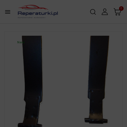
0

New