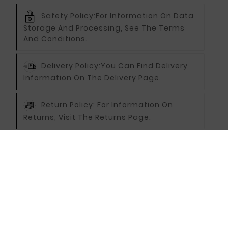
Safety Policy:
For Information On Data
Storage And Processing, See The Terms
And Conditions.
Delivery Policy:
You Can Find Delivery
Information On The Delivery Page.
Return Policy:
For Information On
Returns, Visit The Returns Page.
Description
Reviews