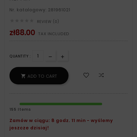
Nr. katalogowy: 281961021





REVIEW (0)
zł88.00
TAX INCLUDED
QUANTITY :
ADD TO CART

155 Items
Zamów w ciągu: 8 godz. 11 min - wyślemy
jeszcze dzisiaj!