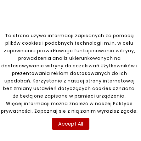





Ta strona używa informacji zapisanych za pomocą





THRESHOLD /
plików cookies i podobnych technologii m.in. w celu
THRESHOLD REPAIR KIA
KIA SORENTO Fuel
SORENTO 02-09
Tank Mount
zapewnienia prawidłowego funkcjonowania witryny,
zł110.00
zł99.00
prowadzenia analiz ukierunkowanych na
dostosowywanie witryny do oczekiwań Użytkowników i
prezentowania reklam dostosowanych do ich
upodobań. Korzystanie z naszej strony internetowej
Customers who bought
bez zmiany ustawień dotyczących cookies oznacza,
this product also bought:
że będą one zapisane w pamięci urządzenia.
Więcej informacji można znaleźć w naszej Polityce


prywatności. Zapoznaj się z nią zanim wyrazisz zgodę.
Accept All
New
New