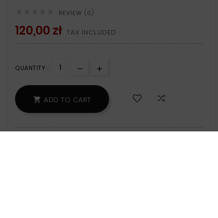





REVIEW (0)
120,00 zł
TAX INCLUDED
QUANTITY :
ADD TO CART

200 Items
Zamów w ciągu: 7 godz. 0 min - wyślemy
jeszcze dzisiaj!
Polityka Bezpieczeństwa:
Informacje