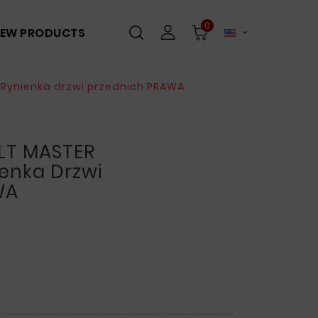
0
EW PRODUCTS

0 Rynienka drzwi przednich PRAWA
LT MASTER
ienka Drzwi
WA