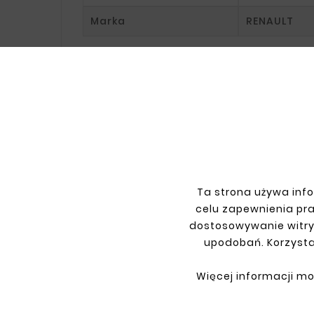
Marka
RENAULT
Specific References
INFORMATIONS
YOU
Terms and conditions
Sign i
Ta strona używa info
Privacy policy
Sign 
celu zapewnienia pr
Shipment
Retur
dostosowywanie witry
Payment
My or
upodobań. Korzysta
Contact
About us
Więcej informacji mo