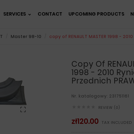
SERVICES
CONTACT
UPCOMING PRODUCTS
N
LT
Master 98-10
copy of RENAULT MASTER 1998 - 201
Copy Of RENAU
1998 - 2010 Ryn
Przednich PRA
Nr. katalogowy: 231751161





REVIEW (0)

zł120.00
TAX INCLUDED