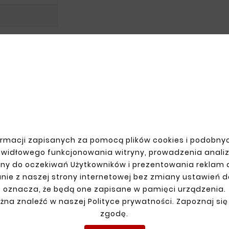
R ACCOUNT
SHIPMENT
n
rmacji zapisanych za pomocą plików cookies i podobnyc
up
awidłowego funkcjonowania witryny, prowadzenia anali
ns
ny do oczekiwań Użytkowników i prezentowania reklam
ders
nie z naszej strony internetowej bez zmiany ustawień 
oznacza, że będą one zapisane w pamięci urządzenia.
żna znaleźć w naszej Polityce prywatności. Zapoznaj się
zgodę.