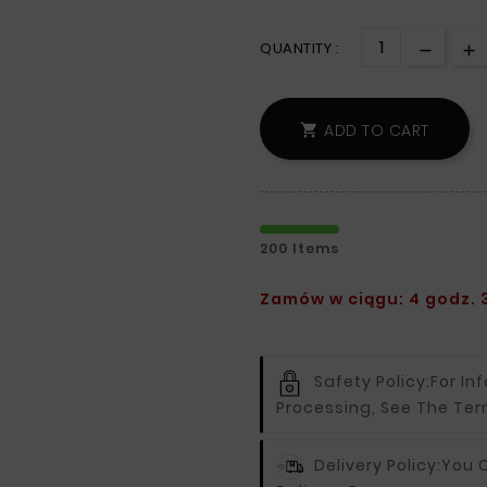
QUANTITY :
ADD TO CART

200 Items
Zamów w ciągu: 4 godz. 3
Safety Policy:
For In
Processing, See The Ter
Delivery Policy:
You C