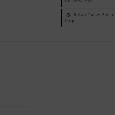
Delivery Page.
Return Policy:
For In
Page.