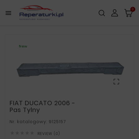
0

New

FIAT DUCATO 2006 -
Pas Tylny
Nr. katalogowy: 9125157





REVIEW (0)