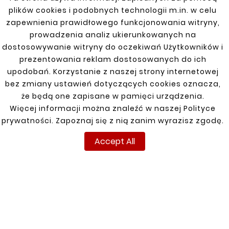
plików cookies i podobnych technologii m.in. w celu
zapewnienia prawidłowego funkcjonowania witryny,





prowadzenia analiz ukierunkowanych na
FIAT DUCATO 2006–
Reperaturka Błotnika
dostosowywanie witryny do oczekiwań Użytkowników i
Tylnego LEWA Za
prezentowania reklam dostosowanych do ich
Wnęką Koła Extra
Długi Z Otworami Na
upodobań. Korzystanie z naszej strony internetowej
Listwę, Z Otworami Na
bez zmiany ustawień dotyczących cookies oznacza,
Obrysówki





że będą one zapisane w pamięci urządzenia.
110,00 zł
ĽAVÝ NÍZKY FIAT
Więcej informacji można znaleźć w naszej Polityce
DUCATO 06-
prywatności. Zapoznaj się z nią zanim wyrazisz zgodę.
59,40 zł
Accept All
INFORMACJE
TWOJE KONTO
DOSTAWA
Regulamin
Logowanie