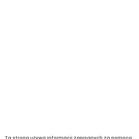
Data sheet
Model
DUCATO
Marka
FIAT
Specific References
Customers who bought
this product also bought:


New
New
Ta strona używa informacji zapisanych za pomocą