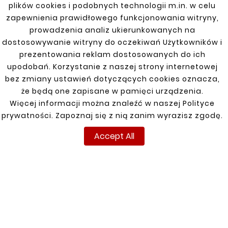
plików cookies i podobnych technologii m.in. w celu
zapewnienia prawidłowego funkcjonowania witryny,





prowadzenia analiz ukierunkowanych na
FIAT DUCATO 2006–
dostosowywanie witryny do oczekiwań Użytkowników i
Reperaturka Błotnika
Tylnego PRAWA Za
prezentowania reklam dostosowanych do ich
Wnęką Koła Extra
upodobań. Korzystanie z naszej strony internetowej
Długi Z Otworami Na
Listwę, Z Otworami Na
bez zmiany ustawień dotyczących cookies oznacza,
zł 110.00
że będą one zapisane w pamięci urządzenia.





Więcej informacji można znaleźć w naszej Polityce
FIAT DUCATO 06-
prywatności. Zapoznaj się z nią zanim wyrazisz zgodę.
PRÓG DRZWI
PRZESUWNYCH
Accept All
zł 57.20
INFORMACJE
TWOJE KONTO
DOSTAWA
Regulamin
Logowanie