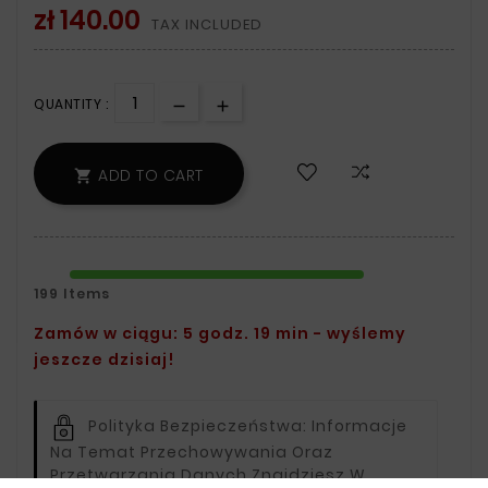
zł 140.00
TAX INCLUDED
QUANTITY :
ADD TO CART

199 Items
Zamów w ciągu: 5 godz. 19 min - wyślemy
jeszcze dzisiaj!
Polityka Bezpieczeństwa:
Informacje
Na Temat Przechowywania Oraz
Przetwarzania Danych Znajdziesz W