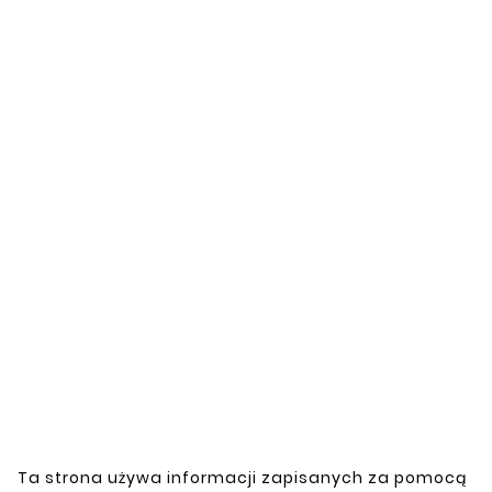
Data sheet
Model
DUCATO
Marka
FIAT
Specific References
Customers who bought
this product also bought:


New
New
Ta strona używa informacji zapisanych za pomocą