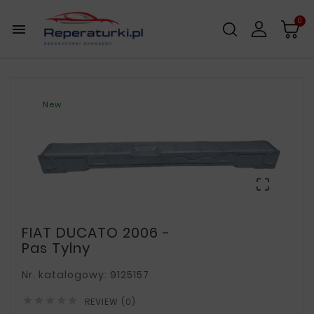
0

New

FIAT DUCATO 2006 -
Pas Tylny
Nr. katalogowy: 9125157





REVIEW (0)