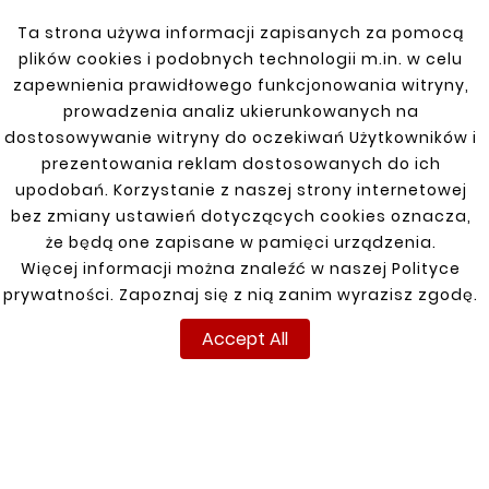
Do paczki z oświadczeniem i zwracanym
produktem/produktami dołącz paragon
Ta strona używa informacji zapisanych za pomocą
lub fakturę.
plików cookies i podobnych technologii m.in. w celu
zapewnienia prawidłowego funkcjonowania witryny,
prowadzenia analiz ukierunkowanych na
[BANER-WZ]
dostosowywanie witryny do oczekiwań Użytkowników i
prezentowania reklam dostosowanych do ich
upodobań. Korzystanie z naszej strony internetowej
bez zmiany ustawień dotyczących cookies oznacza,
INFORMACJE
TWOJE KONTO
DOSTAWA
że będą one zapisane w pamięci urządzenia.
Regulamin
Logowanie
Więcej informacji można znaleźć w naszej Polityce
prywatności. Zapoznaj się z nią zanim wyrazisz zgodę.
Polityka prywatności
Rejestracja
Accept All
Dostawa
Zwroty
Płatność
Moje zamówienia