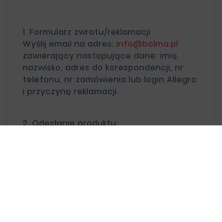
1. Formularz zwrotu/reklamacji
Wyślij email na adres:
info@bolma.pl
zawierający następujące dane: imię,
nazwisko, adres do korespondencji, nr
telefonu, nr zamówienia lub login Allegro
i przyczynę reklamacji.
2. Odesłanie produktu
Składając reklamację prosimy o
odesłanie produktu wraz z kopią faktury
zakupu lub oryginałem paragonu.
3. Wysyłka
Reklamowany lub zwracany produkt,
należy wysłać na adres: