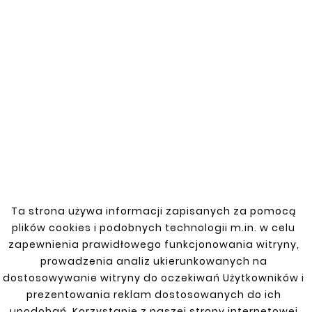
Numer katalogowy: R08-55-55
Zwężana redukcja jednostronna do rury
stalowej o średnicy 55/55 mm. Wykonana z
wysokiej jakości stali, zapewnia solidne i
trwałe połączenie. Idealna do zastosowania
w układach wydechowych pojazdów oraz w
różnych sektorach przemysłu i
budownictwa.
Ta strona używa informacji zapisanych za pomocą
plików cookies i podobnych technologii m.in. w celu
Zobacz także
zapewnienia prawidłowego funkcjonowania witryny,
prowadzenia analiz ukierunkowanych na


dostosowywanie witryny do oczekiwań Użytkowników i
prezentowania reklam dostosowanych do ich
upodobań. Korzystanie z naszej strony internetowej
Nowy
Nowy