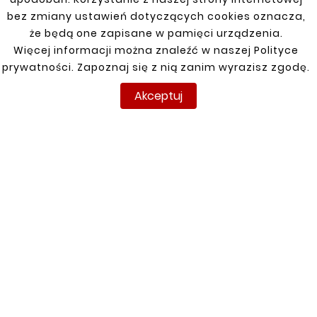
bez zmiany ustawień dotyczących cookies oznacza,
że będą one zapisane w pamięci urządzenia.
Więcej informacji można znaleźć w naszej Polityce
prywatności. Zapoznaj się z nią zanim wyrazisz zgodę.
Akceptuj










Zwężana Redukcja
Zwężana Redukcja
Jednostronna Rura
Jednostronna Rura
Stalowa Fi 55/60mm
Stalowa Fi 55/65mm
16,10 zł
16,10 zł
INFORMACJE
TWOJE KONTO
DOSTAWA