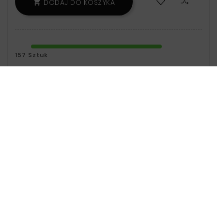
DODAJ DO KOSZYKA

157 Sztuk
Zamówienie wyślemy w poniedziałek.
Polityka Bezpieczeństwa:
Informacje
Na Temat Przechowywania Oraz
Przetwarzania Danych Znajdziesz W
Regulaminie.
Zasady Dostawy:
Informacje Na
Temat Dostawy Znajdziesz Na Stronie
Dostawy.
Zasady Zwrotu:
Informacje Na Temat