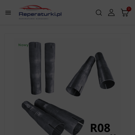
0

Nowy