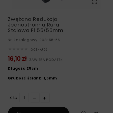

Zwężana Redukcja
Jednostronna Rura
Stalowa Fi 55/55mm
Nr. katalogowy: R08-55-55





OCENA(0)
16,10 zł
ZAWIERA PODATEK
Długość 25cm
Grubość ścianki 1,5mm
ILOŚĆ: