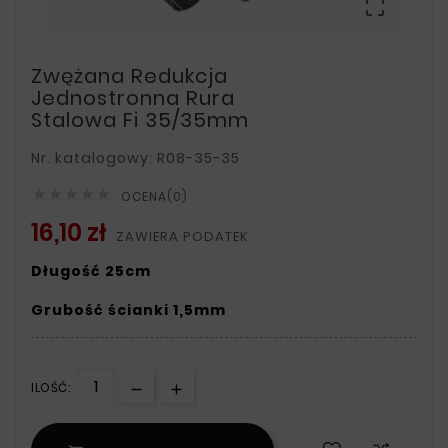

Zwężana Redukcja
Jednostronna Rura
Stalowa Fi 35/35mm
Nr. katalogowy: R08-35-35





OCENA(0)
16,10 zł
ZAWIERA PODATEK
Długość 25cm
Grubość ścianki 1,5mm
ILOŚĆ: