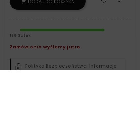
DODAJ DO KOSZYKA

159 Sztuk
Zamówienie wyślemy jutro.
Polityka Bezpieczeństwa:
Informacje
Na Temat Przechowywania Oraz
Przetwarzania Danych Znajdziesz W
Regulaminie.
Zasady Dostawy:
Informacje Na
Temat Dostawy Znajdziesz Na Stronie
Dostawy.
Zasady Zwrotu:
Informacje Na Temat