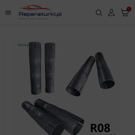
0

Nowy