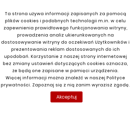
systemach wentylacyjnych oraz w różnych
aplikacjach przemysłowych. Produkt
Ta strona używa informacji zapisanych za pomocą
charakteryzuje się odpornością na wysokie
plików cookies i podobnych technologii m.in. w celu
temperatury oraz korozję.
zapewnienia prawidłowego funkcjonowania witryny,
prowadzenia analiz ukierunkowanych na
dostosowywanie witryny do oczekiwań Użytkowników i
prezentowania reklam dostosowanych do ich
Zobacz także
upodobań. Korzystanie z naszej strony internetowej
bez zmiany ustawień dotyczących cookies oznacza,


że będą one zapisane w pamięci urządzenia.
Więcej informacji można znaleźć w naszej Polityce
prywatności. Zapoznaj się z nią zanim wyrazisz zgodę.
Nowy
Nowy
Akceptuj