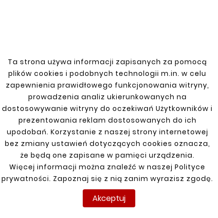





ŻUK PODŁOGA KABINY





- ELEMENT TYLNY
Ta strona używa informacji zapisanych za pomocą
ŻUK PODŁOGA KABINY
PRAWY
- ELEMENT TYLNY LEWY
plików cookies i podobnych technologii m.in. w celu
66,00 zł
66,00 zł
zapewnienia prawidłowego funkcjonowania witryny,
prowadzenia analiz ukierunkowanych na
dostosowywanie witryny do oczekiwań Użytkowników i
prezentowania reklam dostosowanych do ich
upodobań. Korzystanie z naszej strony internetowej
bez zmiany ustawień dotyczących cookies oznacza,
Klienci którzy zakupili ten
że będą one zapisane w pamięci urządzenia.
produkt kupili również:
Więcej informacji można znaleźć w naszej Polityce
prywatności. Zapoznaj się z nią zanim wyrazisz zgodę.


Akceptuj
Nowy
Nowy