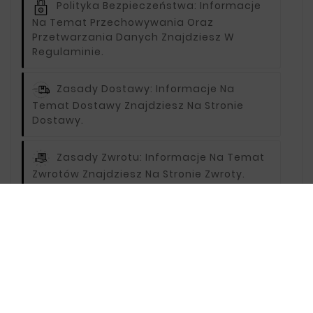
Polityka Bezpieczeństwa:
Informacje
Na Temat Przechowywania Oraz
Przetwarzania Danych Znajdziesz W
Regulaminie.
Zasady Dostawy:
Informacje Na
Temat Dostawy Znajdziesz Na Stronie
Dostawy.
Zasady Zwrotu:
Informacje Na Temat
Zwrotów Znajdziesz Na Stronie Zwroty.
Opis
Oceny