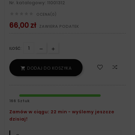
Nr. katalogowy: 11001312





OCENA(0)
66,00 zł
ZAWIERA PODATEK
ILOŚĆ:
DODAJ DO KOSZYKA

166 Sztuk
Zamów w ciągu: 22 min - wyślemy jeszcze
dzisiaj!