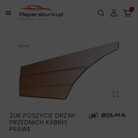
0

Nowy

ŻUK POSZYCIE DRZWI
PRZEDNICH KABINY
PRAWE