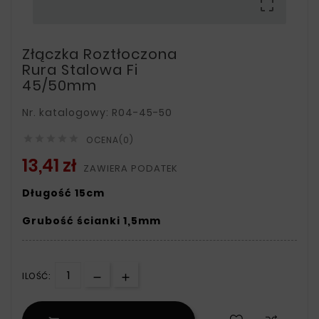

Złączka Roztłoczona
Rura Stalowa Fi
45/50mm
Nr. katalogowy: R04-45-50





OCENA(0)
13,41 zł
ZAWIERA PODATEK
Długość 15cm
Grubość ścianki 1,5mm
ILOŚĆ: