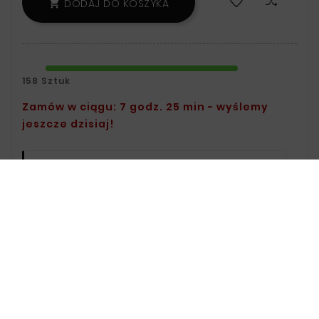
DODAJ DO KOSZYKA

158 Sztuk
Zamów w ciągu: 7 godz. 25 min - wyślemy
jeszcze dzisiaj!
Polityka Bezpieczeństwa:
Informacje
Na Temat Przechowywania Oraz
Przetwarzania Danych Znajdziesz W
Regulaminie.
Zasady Dostawy:
Informacje Na
Temat Dostawy Znajdziesz Na Stronie
Dostawy.