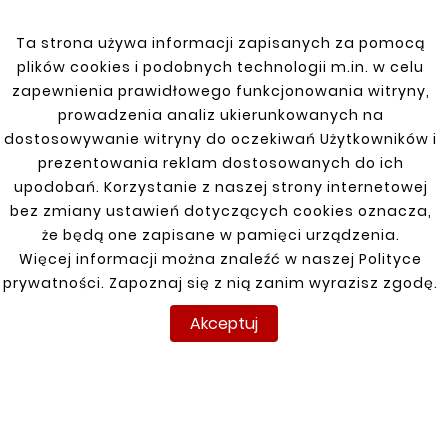
niezawodne połączenie. Produkt
charakteryzuje się odpornością na wysokie
Ta strona używa informacji zapisanych za pomocą
temperatury oraz korozję.
plików cookies i podobnych technologii m.in. w celu
zapewnienia prawidłowego funkcjonowania witryny,
prowadzenia analiz ukierunkowanych na
dostosowywanie witryny do oczekiwań Użytkowników i
prezentowania reklam dostosowanych do ich
Zobacz także
upodobań. Korzystanie z naszej strony internetowej
bez zmiany ustawień dotyczących cookies oznacza,


że będą one zapisane w pamięci urządzenia.
Więcej informacji można znaleźć w naszej Polityce
prywatności. Zapoznaj się z nią zanim wyrazisz zgodę.
Nowy
Nowy
Akceptuj