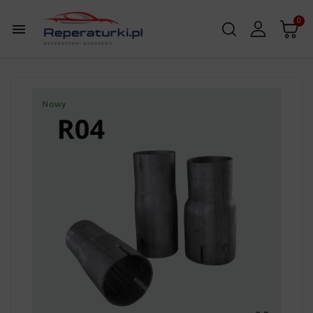
0

Nowy