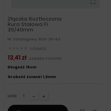

Złączka Roztłoczona
Rura Stalowa Fi
35/40mm
Nr. katalogowy: R04-35-40





OCENA(0)
13,41 zł
ZAWIERA PODATEK
Długość 15cm
Grubość ścianki 1,5mm
ILOŚĆ: