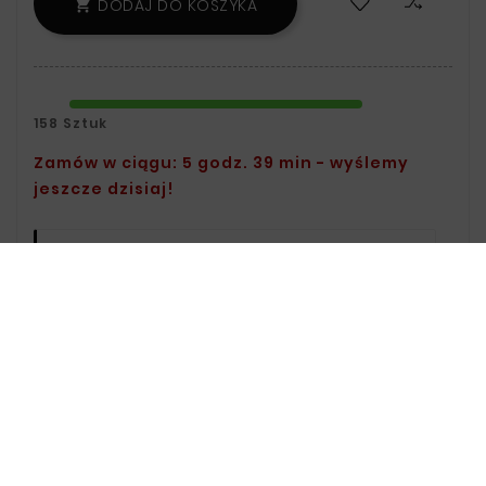
DODAJ DO KOSZYKA

158 Sztuk
Zamów w ciągu: 5 godz. 39 min - wyślemy
jeszcze dzisiaj!
Polityka Bezpieczeństwa:
Informacje
Na Temat Przechowywania Oraz
Przetwarzania Danych Znajdziesz W
Regulaminie.
Zasady Dostawy:
Informacje Na
Temat Dostawy Znajdziesz Na Stronie
Dostawy.