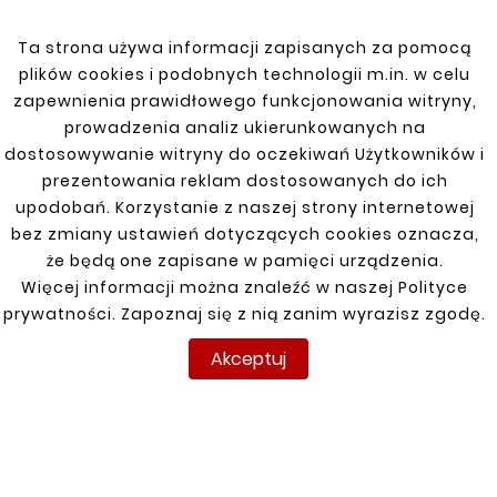
niezawodne połączenie. Produkt
charakteryzuje się odpornością na wysokie
Ta strona używa informacji zapisanych za pomocą
temperatury oraz korozję.
plików cookies i podobnych technologii m.in. w celu
zapewnienia prawidłowego funkcjonowania witryny,
prowadzenia analiz ukierunkowanych na
dostosowywanie witryny do oczekiwań Użytkowników i
prezentowania reklam dostosowanych do ich
Zobacz także
upodobań. Korzystanie z naszej strony internetowej
bez zmiany ustawień dotyczących cookies oznacza,


że będą one zapisane w pamięci urządzenia.
Więcej informacji można znaleźć w naszej Polityce
prywatności. Zapoznaj się z nią zanim wyrazisz zgodę.
Nowy
Nowy
Akceptuj