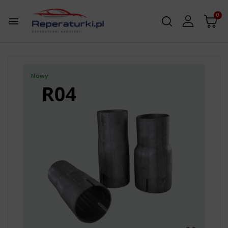
0

Nowy