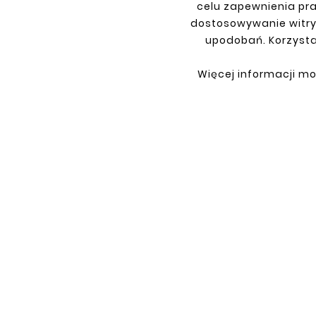
celu zapewnienia pr
INFORMACJE
TWO
dostosowywanie witry
Regulamin
Logow
upodobań. Korzysta
Polityka prywatności
Rejest
Więcej informacji mo
Dostawa
Zwrot
Płatność
Moje z
Kontakt
O Firmie
Co