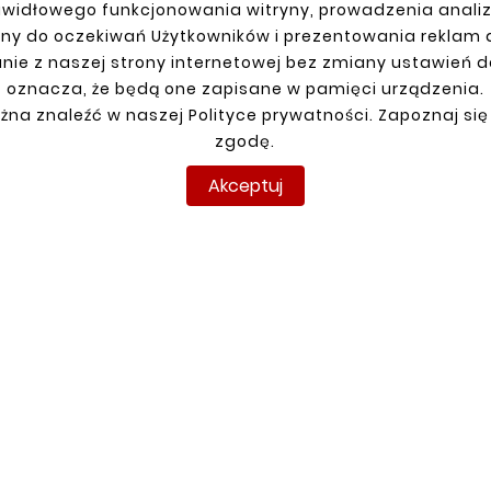
awidłowego funkcjonowania witryny, prowadzenia anali
JE KONTO
DOSTAWA
ny do oczekiwań Użytkowników i prezentowania reklam
anie
nie z naszej strony internetowej bez zmiany ustawień 
racja
oznacza, że będą one zapisane w pamięci urządzenia.
żna znaleźć w naszej Polityce prywatności. Zapoznaj się
y
zgodę.
amówienia
Akceptuj
pyright © reperaturki.pl 2026 . Wszelkie prawa zastrzeżo