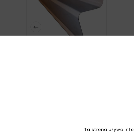






CITROEN XANTIA 93-01
REPERATURKA PROGU PRAWA
132,00 zł
Ta strona używa info