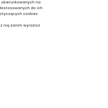
z ukierunkowanych na
PŁATNOŚCI
 dostosowanych do ich
dotyczących cookies
 z nią zanim wyrazisz
ne.