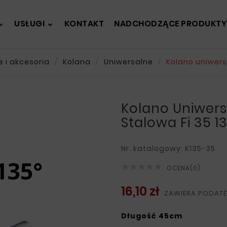
USŁUGI
KONTAKT
NADCHODZĄCE PRODUKTY
e i akcesoria
Kolana
Uniwersalne
Kolano uniwersa
Kolano Uniwers
Stalowa Fi 35 1
Nr. katalogowy: K135-35





OCENA(0)
16,10 zł
ZAWIERA PODAT
Długość 45cm