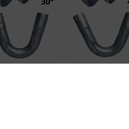










ustronnie Roztłoczone
Dwustronnie Roztłocz
 Rura Stalowa Fi 35 Mm 30
Kolano Rura Stalowa Fi 3
Stopni
Stopni
17,89 zł
17,89 zł