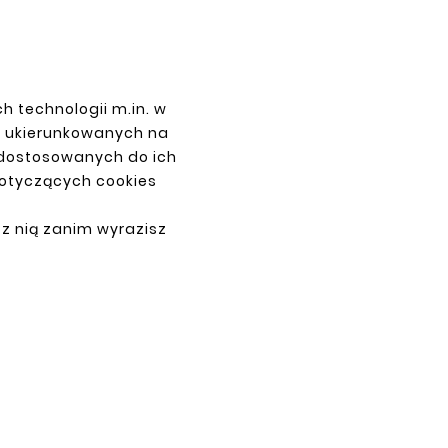
h technologii m.in. w
PŁATNOŚCI
z ukierunkowanych na
 dostosowanych do ich
dotyczących cookies
 z nią zanim wyrazisz
ne.