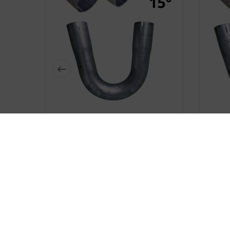






Dwustronnie Roztłoczone
Dw
Kolano Rura Stalowa Fi 35 Mm 15
Kolano
Stopni
17,89 zł