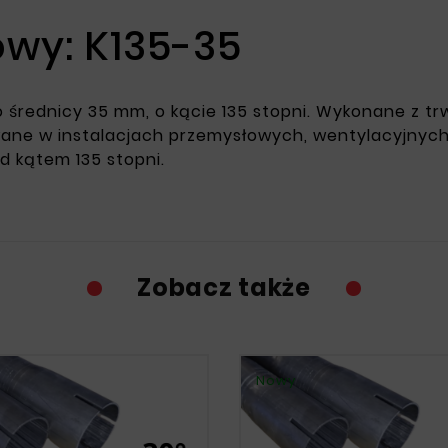
wy: K135-35
 średnicy 35 mm, o kącie 135 stopni. Wykonane z trwa
owane w instalacjach przemysłowych, wentylacyjny
d kątem 135 stopni.
Zobacz także
Nowy