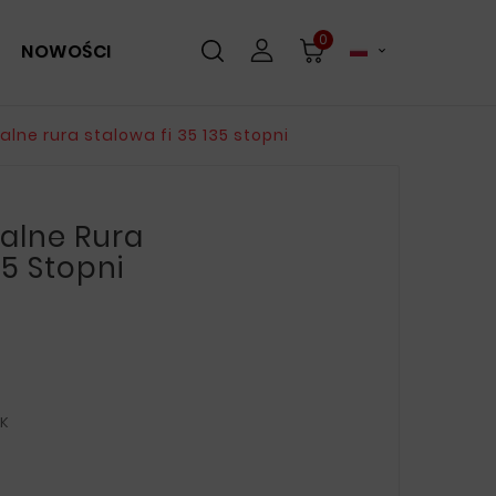
0
NOWOŚCI

lne rura stalowa fi 35 135 stopni
alne Rura
35 Stopni
EK