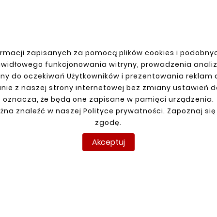
rmacji zapisanych za pomocą plików cookies i podobnyc
JE KONTO
DOSTAWA
awidłowego funkcjonowania witryny, prowadzenia anali
ny do oczekiwań Użytkowników i prezentowania reklam
anie
nie z naszej strony internetowej bez zmiany ustawień 
racja
oznacza, że będą one zapisane w pamięci urządzenia.
y
żna znaleźć w naszej Polityce prywatności. Zapoznaj się
amówienia
zgodę.
Akceptuj
pyright © reperaturki.pl 2026 . Wszelkie prawa zastrzeżo