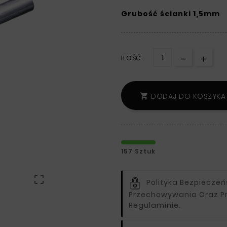
Grubość ścianki 1,5mm
ILOŚĆ:
DODAJ DO KOSZYKA

157 Sztuk

Polityka Bezpiecze
Przechowywania Oraz P
Regulaminie.