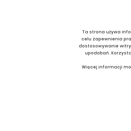
Ta strona używa info
INFORMACJE
TWO
celu zapewnienia pr
dostosowywanie witry
Regulamin
Logow
upodobań. Korzysta
Polityka prywatności
Rejest
Dostawa
Zwrot
Więcej informacji mo
Płatność
Moje z
Kontakt
O Firmie
Co