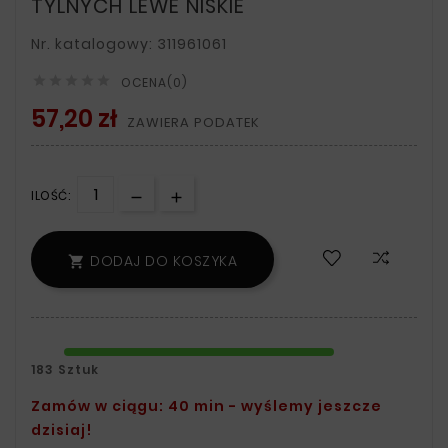
TYLNYCH LEWE NISKIE
Nr. katalogowy: 311961061





OCENA(0)
57,20 zł
ZAWIERA PODATEK
ILOŚĆ:
DODAJ DO KOSZYKA

183 Sztuk
Zamów w ciągu: 40 min - wyślemy jeszcze
dzisiaj!