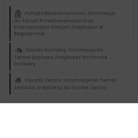
Polityka Bezpieczeństwa:
Informacje
Na Temat Przechowywania Oraz
Przetwarzania Danych Znajdziesz W
Regulaminie.
Zasady Dostawy:
Informacje Na
Temat Dostawy Znajdziesz Na Stronie
Dostawy.
Zasady Zwrotu:
Informacje Na Temat
Zwrotów Znajdziesz Na Stronie Zwroty.
Opis