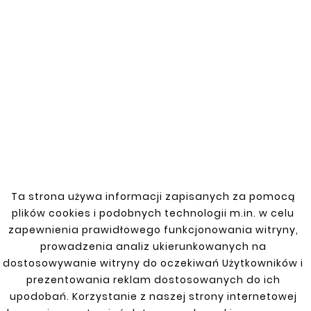
Nowy
Nowy
Ta strona używa informacji zapisanych za pomocą
plików cookies i podobnych technologii m.in. w celu










zapewnienia prawidłowego funkcjonowania witryny,
FORD TRANSIT 00-13
FORD TRANSIT 00-13
PRÓG POD DRZWI
PRÓG POD DRZWI
prowadzenia analiz ukierunkowanych na
ROZSUWANE DŁUGI
ROZSUWANE KRÓTKI
dostosowywanie witryny do oczekiwań Użytkowników i
57,20 zł
57,20 zł
prezentowania reklam dostosowanych do ich
upodobań. Korzystanie z naszej strony internetowej