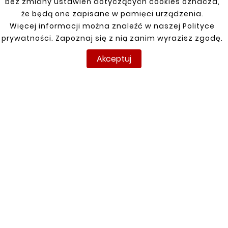
bez zmiany ustawień dotyczących cookies oznacza,
że będą one zapisane w pamięci urządzenia.
Klienci którzy zakupili ten
Więcej informacji można znaleźć w naszej Polityce
produkt kupili również:
prywatności. Zapoznaj się z nią zanim wyrazisz zgodę.


Akceptuj
Nowy
Nowy










FORD TRANSIT 00-13
FORD TRANSIT 00-13
BŁOTNIK TYLNY LEWY
RYNIENKA DRZWI
ROZSUWANYCH
71,50 zł
PRAWA