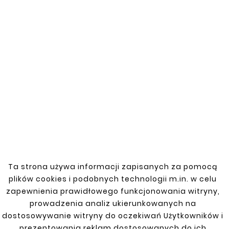
Reperaturka progu do Chevrolet Tahoe z lat
1999-2006. Wykonana z wysokiej jakości
materiałów, co zapewnia trwałość oraz
skuteczną naprawę uszkodzeń. Idealna do
renowacji lub wymiany uszkodzonego progu,
przywracając pojazdowi estetyczny wygląd
i poprawiając jego funkcjonalność.
Ocynkowana powierzchnia zwiększa
odporność na korozję, co jest szczególnie
istotne w trudnych warunkach
atmosferycznych.
Ta strona używa informacji zapisanych za pomocą
plików cookies i podobnych technologii m.in. w celu
zapewnienia prawidłowego funkcjonowania witryny,
Klienci którzy zakupili ten
prowadzenia analiz ukierunkowanych na
produkt kupili również:
dostosowywanie witryny do oczekiwań Użytkowników i
prezentowania reklam dostosowanych do ich