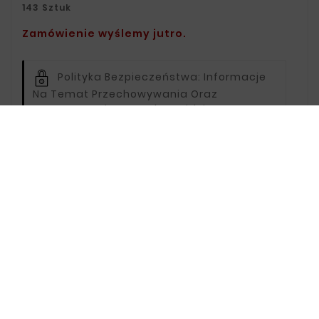
143 Sztuk
Zamówienie wyślemy jutro.
Polityka Bezpieczeństwa:
Informacje
Na Temat Przechowywania Oraz
Przetwarzania Danych Znajdziesz W
Regulaminie.
Zasady Dostawy:
Informacje Na
Temat Dostawy Znajdziesz Na Stronie
Dostawy.
Zasady Zwrotu:
Informacje Na Temat
Zwrotów Znajdziesz Na Stronie Zwroty.