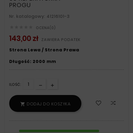
PROGU
Nr. katalogowy: 41216101-3





OCENA(0)
143,00 zł
ZAWIERA PODATEK
Strona Lewa / Strona Prawa
Długość: 2000 mm
ILOŚĆ:
DODAJ DO KOSZYKA
