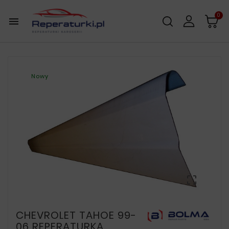
0

Nowy

CHEVROLET TAHOE 99-
06 REPERATURKA