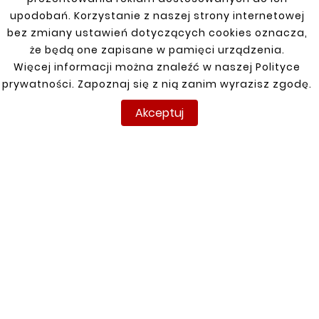
upodobań. Korzystanie z naszej strony internetowej


bez zmiany ustawień dotyczących cookies oznacza,
że będą one zapisane w pamięci urządzenia.
Nowy
Więcej informacji można znaleźć w naszej Polityce
prywatności. Zapoznaj się z nią zanim wyrazisz zgodę.
Akceptuj





VOLKSWAGEN TOURAN
03-10, 10-
REPERATURKA PROGU
88,00 zł