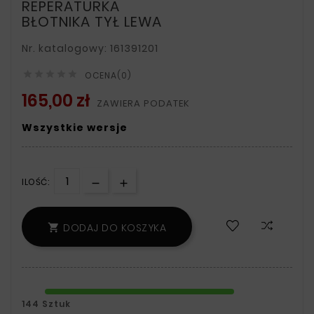
REPERATURKA
BŁOTNIKA TYŁ LEWA
Nr. katalogowy: 161391201





OCENA(0)
165,00 zł
ZAWIERA PODATEK
Wszystkie wersje
ILOŚĆ:
DODAJ DO KOSZYKA

144 Sztuk