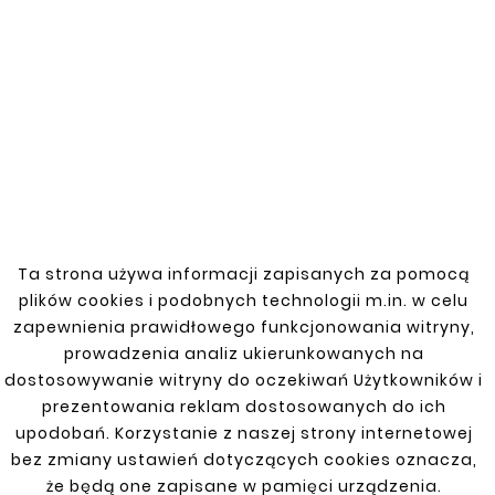
Nowy
Nowy
Ta strona używa informacji zapisanych za pomocą










plików cookies i podobnych technologii m.in. w celu
SUZUKI SAMURAI 81-
SUZUKI SAMURAI 81-
PODŁOGA ŚRODKOWA
PODŁOGA PRZEDNIA
zapewnienia prawidłowego funkcjonowania witryny,
PRAWA
PRAWA
prowadzenia analiz ukierunkowanych na
220,00 zł
220,00 zł
dostosowywanie witryny do oczekiwań Użytkowników i
prezentowania reklam dostosowanych do ich
upodobań. Korzystanie z naszej strony internetowej
bez zmiany ustawień dotyczących cookies oznacza,
że będą one zapisane w pamięci urządzenia.