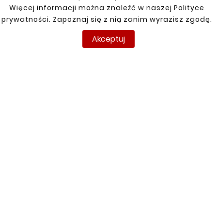
Klienci którzy zakupili ten
Więcej informacji można znaleźć w naszej Polityce
produkt kupili również:
prywatności. Zapoznaj się z nią zanim wyrazisz zgodę.
Akceptuj


Nowy
Nowy










FIAT SCUDO 07-16
Mocowanie Nadkola
PRÓG / REPERATURKA
Błotnika Tylnego
PROGU LEWA
PRAWE SUZUKI
SAMURAI 81-
121,00 zł