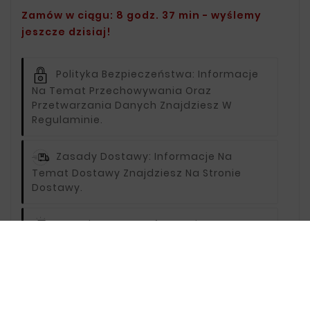
Zamów w ciągu: 8 godz. 37 min - wyślemy
jeszcze dzisiaj!
Polityka Bezpieczeństwa:
Informacje
Na Temat Przechowywania Oraz
Przetwarzania Danych Znajdziesz W
Regulaminie.
Zasady Dostawy:
Informacje Na
Temat Dostawy Znajdziesz Na Stronie
Dostawy.
Zasady Zwrotu:
Informacje Na Temat
Zwrotów Znajdziesz Na Stronie Zwroty.