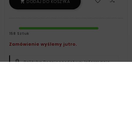
DODAJ DO KOSZYKA

158 Sztuk
Zamówienie wyślemy jutro.
Polityka Bezpieczeństwa:
Informacje
Na Temat Przechowywania Oraz
Przetwarzania Danych Znajdziesz W
Regulaminie.
Zasady Dostawy:
Informacje Na
Temat Dostawy Znajdziesz Na Stronie
Dostawy.
Zasady Zwrotu:
Informacje Na Temat