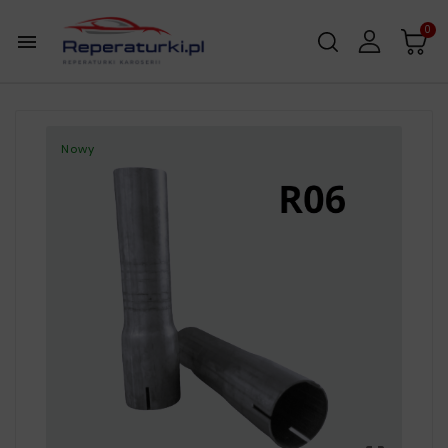
0

Nowy