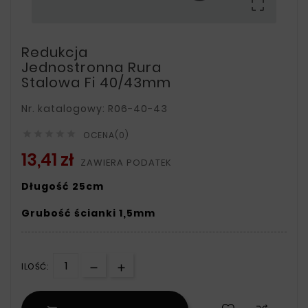

Redukcja
Jednostronna Rura
Stalowa Fi 40/43mm
Nr. katalogowy: R06-40-43





OCENA(0)
13,41 zł
ZAWIERA PODATEK
Długość 25cm
Grubość ścianki 1,5mm
ILOŚĆ: