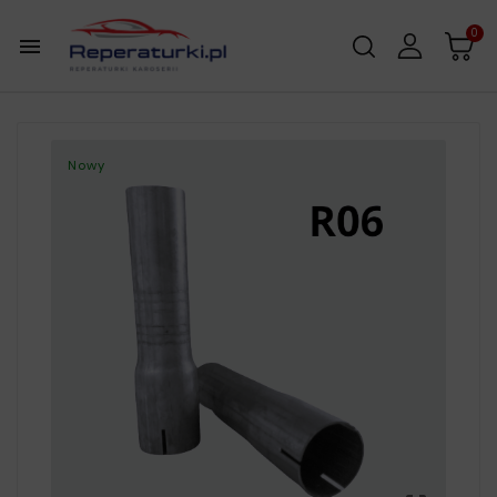
0

Nowy