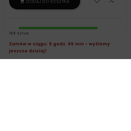
DODAJ DO KOSZYKA

158 Sztuk
Zamów w ciągu: 5 godz. 55 min - wyślemy
jeszcze dzisiaj!
Polityka Bezpieczeństwa:
Informacje
Na Temat Przechowywania Oraz
Przetwarzania Danych Znajdziesz W
Regulaminie.
Zasady Dostawy:
Informacje Na
Temat Dostawy Znajdziesz Na Stronie
Dostawy.