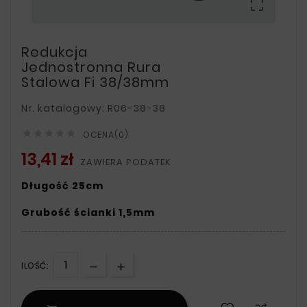

Redukcja
Jednostronna Rura
Stalowa Fi 38/38mm
Nr. katalogowy: R06-38-38





OCENA(0)
13,41 zł
ZAWIERA PODATEK
Długość 25cm
Grubość ścianki 1,5mm
ILOŚĆ: