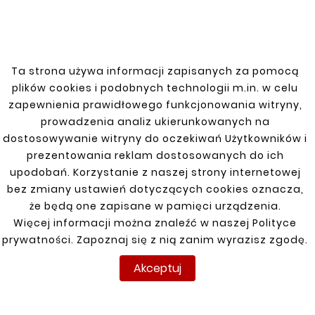
rozwiązaniach. Zwężona końcówka
umożliwia łatwe łączenie z innymi
elementami, zapewniając trwałość i
szczelność połączeń. Produkt
Ta strona używa informacji zapisanych za pomocą
charakteryzuje się solidnym wykonaniem i
plików cookies i podobnych technologii m.in. w celu
długą żywotnością.
zapewnienia prawidłowego funkcjonowania witryny,
prowadzenia analiz ukierunkowanych na
dostosowywanie witryny do oczekiwań Użytkowników i
prezentowania reklam dostosowanych do ich
upodobań. Korzystanie z naszej strony internetowej
Zobacz także
bez zmiany ustawień dotyczących cookies oznacza,
że będą one zapisane w pamięci urządzenia.


Więcej informacji można znaleźć w naszej Polityce
prywatności. Zapoznaj się z nią zanim wyrazisz zgodę.
Nowy
Nowy
Akceptuj