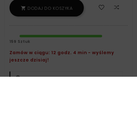
DODAJ DO KOSZYKA

159 Sztuk
Zamów w ciągu: 12 godz. 4 min - wyślemy
jeszcze dzisiaj!
Polityka Bezpieczeństwa:
Informacje
Na Temat Przechowywania Oraz
Przetwarzania Danych Znajdziesz W
Regulaminie.
Zasady Dostawy:
Informacje Na
Temat Dostawy Znajdziesz Na Stronie
Dostawy.