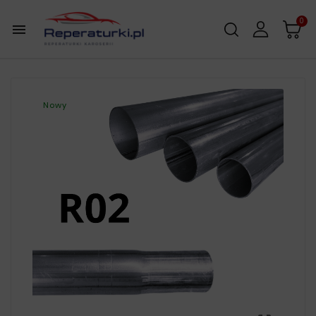
0

Nowy