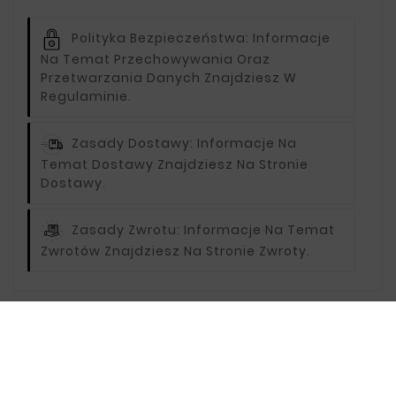
Polityka Bezpieczeństwa:
Informacje
Na Temat Przechowywania Oraz
Przetwarzania Danych Znajdziesz W
Regulaminie.
Zasady Dostawy:
Informacje Na
Temat Dostawy Znajdziesz Na Stronie
Dostawy.
Zasady Zwrotu:
Informacje Na Temat
Zwrotów Znajdziesz Na Stronie Zwroty.
Opis