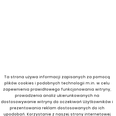





NISSAN PATROL Y61 97-
09 PRÓG WEWNĘTRZNY
121,00 zł





Ta strona używa informacji zapisanych za pomocą
NISSAN PATROL 97-09
plików cookies i podobnych technologii m.in. w celu
Y61 REPERATURKA
zapewnienia prawidłowego funkcjonowania witryny,
PROGU
prowadzenia analiz ukierunkowanych na
77,00 zł
dostosowywanie witryny do oczekiwań Użytkowników i
prezentowania reklam dostosowanych do ich
upodobań. Korzystanie z naszej strony internetowej