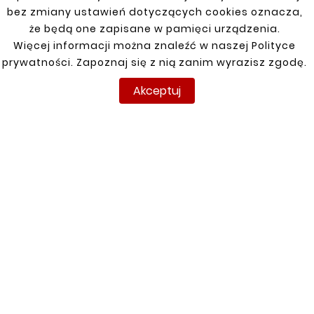
Klienci którzy zakupili ten
bez zmiany ustawień dotyczących cookies oznacza,
produkt kupili również:
że będą one zapisane w pamięci urządzenia.
Więcej informacji można znaleźć w naszej Polityce
prywatności. Zapoznaj się z nią zanim wyrazisz zgodę.


Akceptuj
Nowy
Nowy










NISSAN PATROL Y61 97-
NISSAN PATROL Y61 97-
09 BŁOTNIK PRZEDNI
09 BŁOTNIK PRZEDNI
PRAWY
LEWY