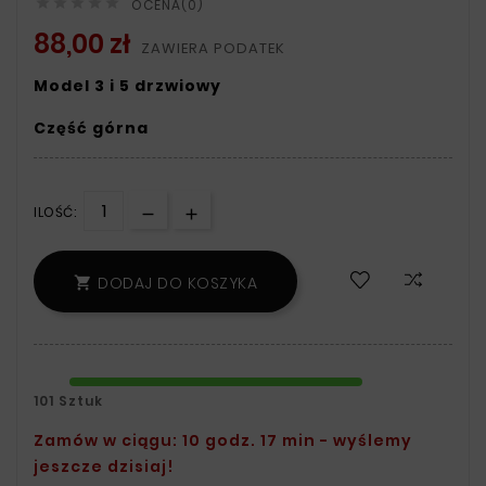





OCENA(0)
88,00 zł
ZAWIERA PODATEK
Model 3 i 5 drzwiowy
Część górna
ILOŚĆ:
DODAJ DO KOSZYKA

101 Sztuk
Zamów w ciągu: 10 godz. 16 min - wyślemy
jeszcze dzisiaj!