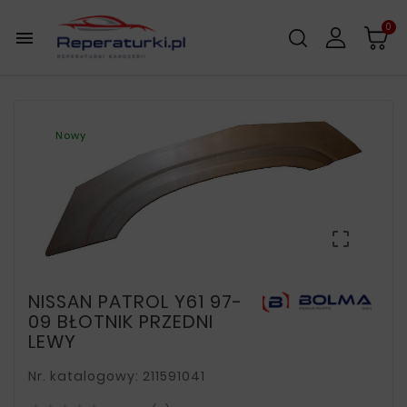
0

Nowy

NISSAN PATROL Y61 97-
09 BŁOTNIK PRZEDNI
LEWY
Nr. katalogowy: 211591041