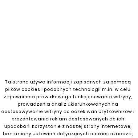
Nowy
Nowy










RENAULT MASTER 98-10
RENAULT MASTER 98-10
PRÓG POD DRZWI
PRÓG POD DRZWI
PRZEDNIE LEWY
PRZEDNIE PRAWY
77,00 zł
77,00 zł
Ta strona używa informacji zapisanych za pomocą
plików cookies i podobnych technologii m.in. w celu
zapewnienia prawidłowego funkcjonowania witryny,
prowadzenia analiz ukierunkowanych na
dostosowywanie witryny do oczekiwań Użytkowników i
prezentowania reklam dostosowanych do ich
upodobań. Korzystanie z naszej strony internetowej
bez zmiany ustawień dotyczących cookies oznacza,