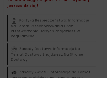
Zamów w ciągu: 9 godz. 27 min - wyślemy
jeszcze dzisiaj!
Polityka Bezpieczeństwa:
Informacje
Na Temat Przechowywania Oraz
Przetwarzania Danych Znajdziesz W
Regulaminie.
Zasady Dostawy:
Informacje Na
Temat Dostawy Znajdziesz Na Stronie
Dostawy.
Zasady Zwrotu:
Informacje Na Temat
Zwrotów Znajdziesz Na Stronie Zwroty.
Opis