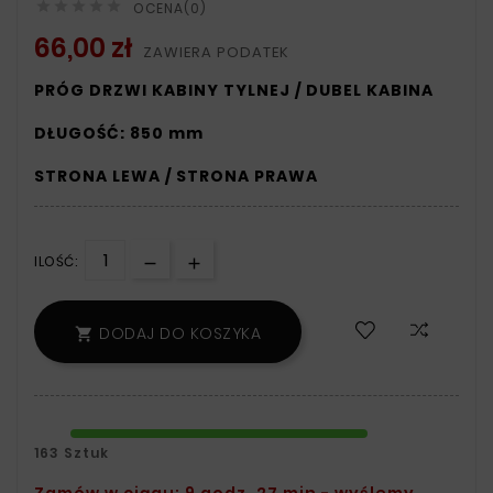





OCENA(0)
66,00 zł
ZAWIERA PODATEK
PRÓG DRZWI KABINY TYLNEJ / DUBEL KABINA
DŁUGOŚĆ: 850 mm
STRONA LEWA / STRONA PRAWA
ILOŚĆ:
DODAJ DO KOSZYKA

163 Sztuk