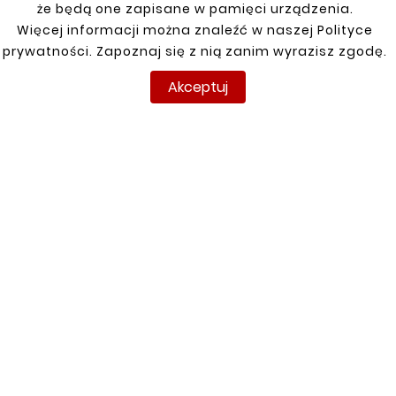
że będą one zapisane w pamięci urządzenia.
Klienci którzy zakupili ten
Więcej informacji można znaleźć w naszej Polityce
prywatności. Zapoznaj się z nią zanim wyrazisz zgodę.
produkt kupili również:
Akceptuj


Nowy
Nowy





RENAULT MASTER 98-10
PRÓG POD DRZWI
PRZEDNIE LEWY
77,00 zł





FIAT DOBLO 2010-, OPEL
COMBO D 2012- Próg
Część Przednia LEWA