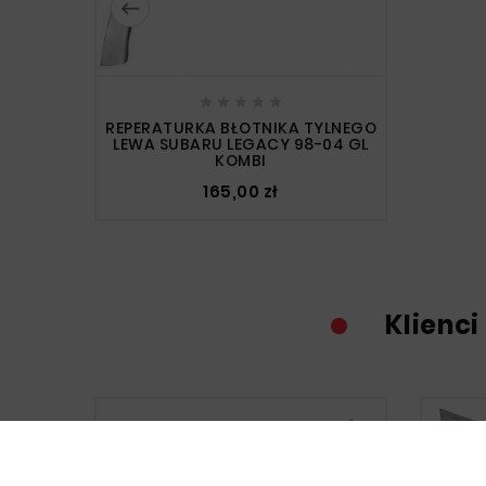






REPERATURKA BŁOTNIKA TYLNEGO
LEWA SUBARU LEGACY 98-04 GL
KOMBI
165,00 zł
Klienci
Nowy
Nowy