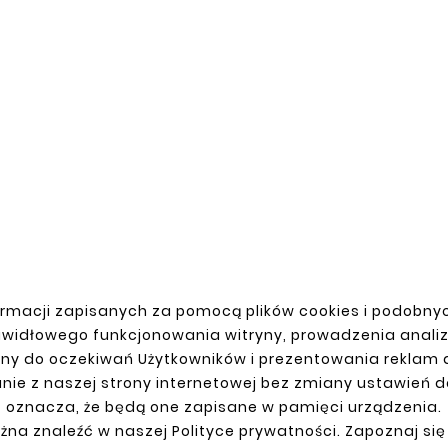










PRÓG / REPERATURKA PROG
DUCATO 81-94 REPERATURKA
GRAND CHEROKEE WJ/WG
PROGU
88,00 zł
66,00 zł
rmacji zapisanych za pomocą plików cookies i podobnyc
awidłowego funkcjonowania witryny, prowadzenia anali
ny do oczekiwań Użytkowników i prezentowania reklam
nie z naszej strony internetowej bez zmiany ustawień 
oznacza, że będą one zapisane w pamięci urządzenia.
JE KONTO
DOSTAWA
żna znaleźć w naszej Polityce prywatności. Zapoznaj się