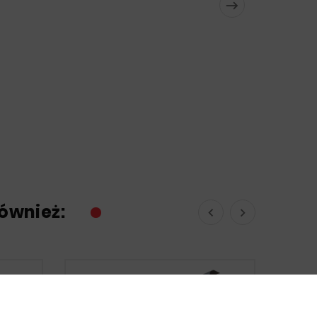

również:


Nowy
Nowy