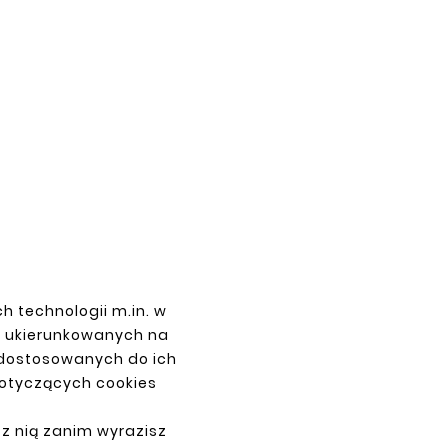





U JEEP
VOLKSWAGEN PASSAT B2 80-88
 98-04
REPERATURKA PROGU
110,00 zł
FIAT
h technologii m.in. w
z ukierunkowanych na
 dostosowanych do ich
dotyczących cookies
PŁATNOŚCI
 z nią zanim wyrazisz