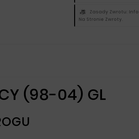
Zasady Zwrotu:
Inf
Na Stronie Zwroty.
CY (98-04) GL
ROGU