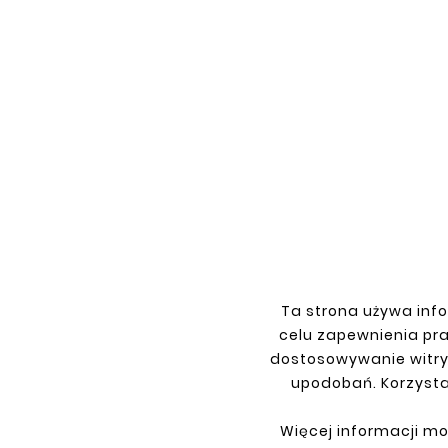





FIAT 
HONDA CIVIC 8 (2006-2011) SDN
REPERATURKA PROGU PRAWA
143,00 zł
Ta strona używa info
celu zapewnienia pr
dostosowywanie witry
upodobań. Korzysta
INFORMACJE
TWO
Więcej informacji mo