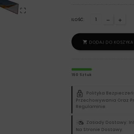

ILOŚĆ:
DODAJ DO KOSZYKA

150 Sztuk
Polityka Bezpiecze
Przechowywania Oraz P
Regulaminie.
Zasady Dostawy:
I
Na Stronie Dostawy.