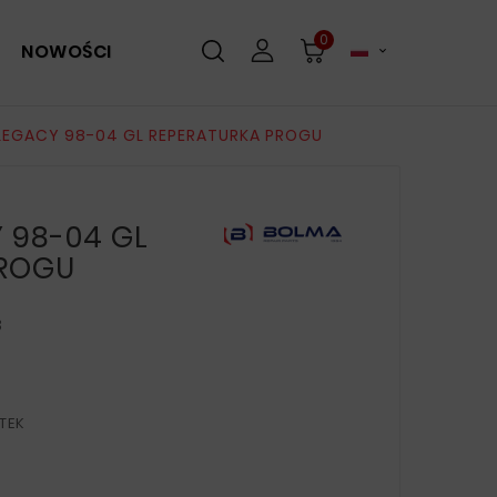
0
NOWOŚCI

LEGACY 98-04 GL REPERATURKA PROGU
 98-04 GL
PROGU
3
TEK