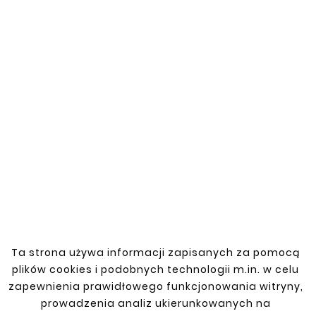
Zobacz także


Nowy
Nowy
Ta strona używa informacji zapisanych za pomocą





plików cookies i podobnych technologii m.in. w celu
RENAULT LAGUNA III
COUPE 08-





zapewnienia prawidłowego funkcjonowania witryny,
REPERATURKA PROGU
Mocowanie Zbiornika
prowadzenia analiz ukierunkowanych na
Paliwa RENAULT
132,00 zł