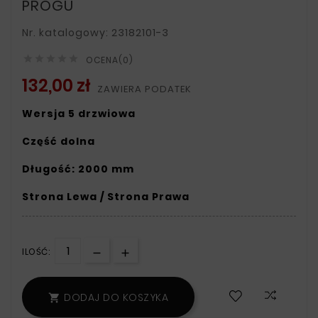
PROGU
Nr. katalogowy: 23182101-3





OCENA(0)
132,00 zł
ZAWIERA PODATEK
Wersja 5 drzwiowa
Część dolna
Długość: 2000 mm
Strona Lewa / Strona Prawa
ILOŚĆ:
DODAJ DO KOSZYKA
