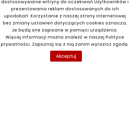
LAGUNA III 2007-2015
dostosowywanie witryny do oczekiwań Użytkowników i
prezentowania reklam dostosowanych do ich
143,00 zł
upodobań. Korzystanie z naszej strony internetowej
bez zmiany ustawień dotyczących cookies oznacza,
że będą one zapisane w pamięci urządzenia.
Klienci którzy zakupili ten
Więcej informacji można znaleźć w naszej Polityce
produkt kupili również:
prywatności. Zapoznaj się z nią zanim wyrazisz zgodę.
Akceptuj


Nowy
Nowy