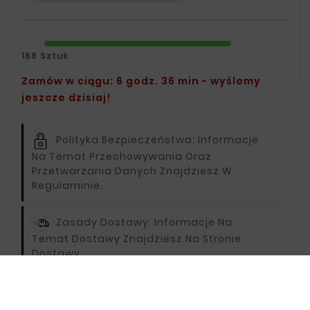
168 Sztuk
Zamów w ciągu: 6 godz. 36 min - wyślemy
jeszcze dzisiaj!
Polityka Bezpieczeństwa:
Informacje
Na Temat Przechowywania Oraz
Przetwarzania Danych Znajdziesz W
Regulaminie.
Zasady Dostawy:
Informacje Na
Temat Dostawy Znajdziesz Na Stronie
Dostawy.
Zasady Zwrotu:
Informacje Na Temat
Zwrotów Znajdziesz Na Stronie Zwroty.