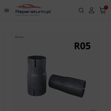
0

Nowy