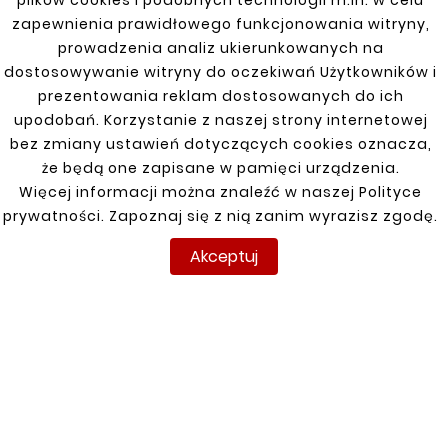










zapewnienia prawidłowego funkcjonowania witryny,
Łącznik Roztłoczony
Łącznik Roztłoczony
prowadzenia analiz ukierunkowanych na
Rura Stalowa Fi
Rura Stalowa Fi
dostosowywanie witryny do oczekiwań Użytkowników i
50/55mm
50/60mm
prezentowania reklam dostosowanych do ich
8,94 zł
8,94 zł
upodobań. Korzystanie z naszej strony internetowej
bez zmiany ustawień dotyczących cookies oznacza,
że będą one zapisane w pamięci urządzenia.
Klienci którzy zakupili ten
Więcej informacji można znaleźć w naszej Polityce
produkt kupili również:
prywatności. Zapoznaj się z nią zanim wyrazisz zgodę.
Akceptuj


Nowy
Nowy