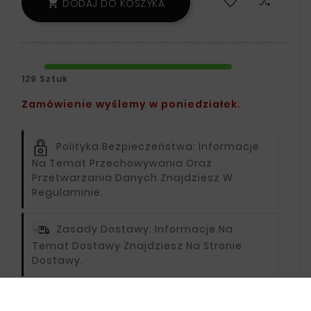
DODAJ DO KOSZYKA

129 Sztuk
Zamówienie wyślemy w poniedziałek.
Polityka Bezpieczeństwa:
Informacje
Na Temat Przechowywania Oraz
Przetwarzania Danych Znajdziesz W
Regulaminie.
Zasady Dostawy:
Informacje Na
Temat Dostawy Znajdziesz Na Stronie
Dostawy.
Zasady Zwrotu:
Informacje Na Temat