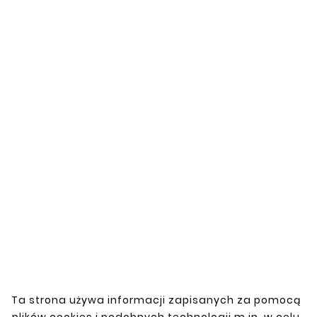
Zobacz także


Nowy
Nowy
Ta strona używa informacji zapisanych za pomocą
plików cookies i podobnych technologii m.in. w celu