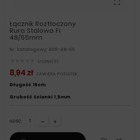

Łącznik Roztłoczony
Rura Stalowa Fi
48/55mm
Nr. katalogowy: R05-48-55





OCENA(0)
8,94 zł
ZAWIERA PODATEK
Długość 15cm
Grubość ścianki 1,5mm
ILOŚĆ: