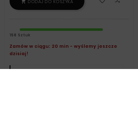
DODAJ DO KOSZYKA

158 Sztuk
Zamów w ciągu: 20 min - wyślemy jeszcze
dzisiaj!
Polityka Bezpieczeństwa:
Informacje
Na Temat Przechowywania Oraz
Przetwarzania Danych Znajdziesz W
Regulaminie.
Zasady Dostawy:
Informacje Na
Temat Dostawy Znajdziesz Na Stronie
Dostawy.