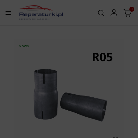
0

Nowy