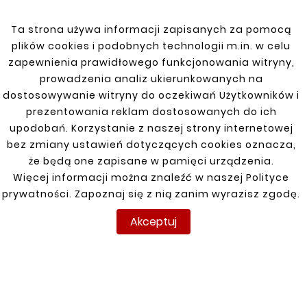
niezawodne połączenie. Produkt
charakteryzuje się odpornością na wysokie
Ta strona używa informacji zapisanych za pomocą
temperatury oraz korozję.
plików cookies i podobnych technologii m.in. w celu
zapewnienia prawidłowego funkcjonowania witryny,
prowadzenia analiz ukierunkowanych na
dostosowywanie witryny do oczekiwań Użytkowników i
prezentowania reklam dostosowanych do ich
Zobacz także
upodobań. Korzystanie z naszej strony internetowej
bez zmiany ustawień dotyczących cookies oznacza,


że będą one zapisane w pamięci urządzenia.
Więcej informacji można znaleźć w naszej Polityce
prywatności. Zapoznaj się z nią zanim wyrazisz zgodę.
Nowy
Nowy
Akceptuj