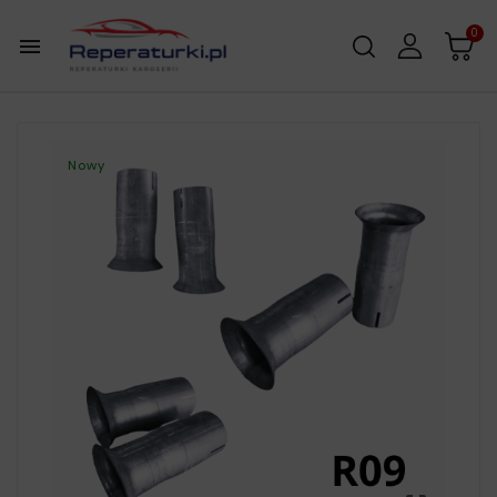
0

Nowy