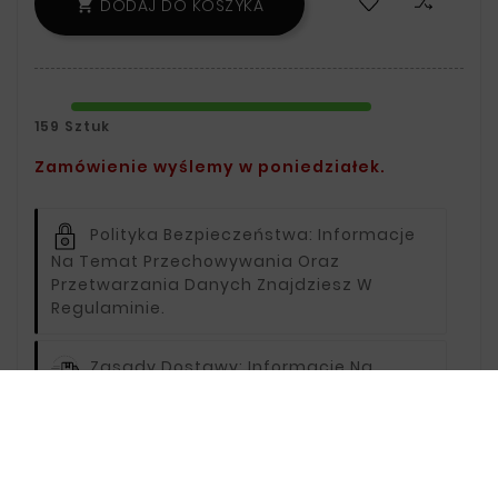
DODAJ DO KOSZYKA

159 Sztuk
Zamówienie wyślemy w poniedziałek.
Polityka Bezpieczeństwa:
Informacje
Na Temat Przechowywania Oraz
Przetwarzania Danych Znajdziesz W
Regulaminie.
Zasady Dostawy:
Informacje Na
Temat Dostawy Znajdziesz Na Stronie
Dostawy.
Zasady Zwrotu:
Informacje Na Temat