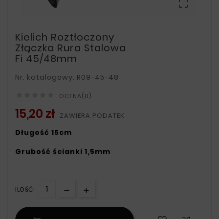

Kielich Roztłoczony
Złączka Rura Stalowa
Fi 45/48mm
Nr. katalogowy: R09-45-48





OCENA(0)
15,20 zł
ZAWIERA PODATEK
Długość 15cm
Grubość ścianki 1,5mm
ILOŚĆ: