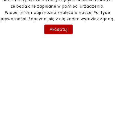
bez zmiany ustawień dotyczących cookies oznacza,
że będą one zapisane w pamięci urządzenia.
Więcej informacji można znaleźć w naszej Polityce
Klienci którzy zakupili ten
prywatności. Zapoznaj się z nią zanim wyrazisz zgodę.
produkt kupili również:
Akceptuj


Nowy
Nowy





TOYOTA YARIS I 99-05
REPERATURKA PROGU




