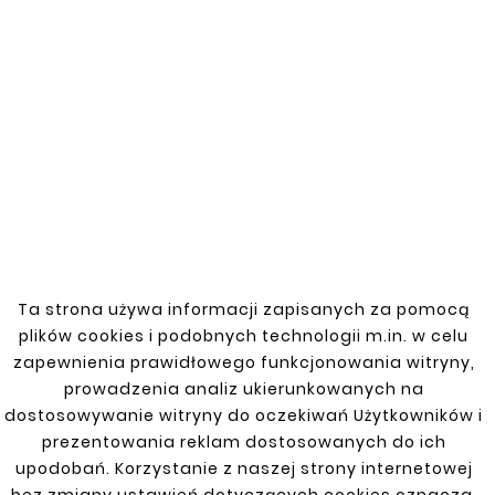


Nowy
Nowy
Ta strona używa informacji zapisanych za pomocą
plików cookies i podobnych technologii m.in. w celu
zapewnienia prawidłowego funkcjonowania witryny,










prowadzenia analiz ukierunkowanych na
Kielich Roztłoczony
Kielich Roztłoczony
dostosowywanie witryny do oczekiwań Użytkowników i
Złączka Rura Stalowa
Złączka Rura Stalowa
Fi 45/45mm
Fi 45/50mm
prezentowania reklam dostosowanych do ich
15,20 zł
15,20 zł
upodobań. Korzystanie z naszej strony internetowej