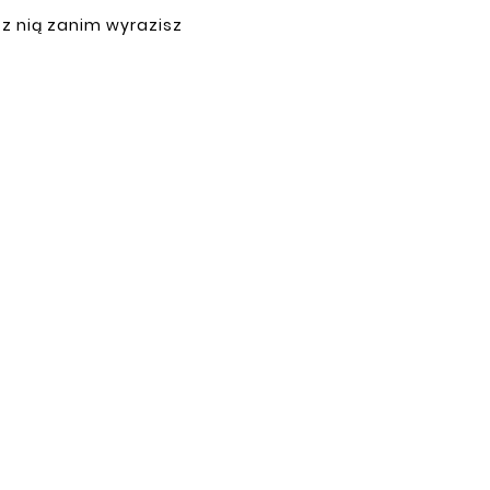
PŁATNOŚCI
 z nią zanim wyrazisz
ne.