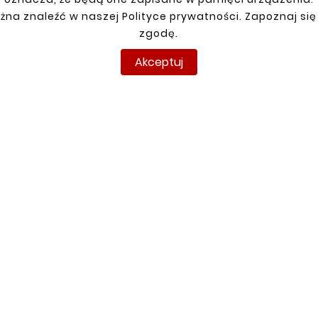
JE KONTO
DOSTAWA
żna znaleźć w naszej Polityce prywatności. Zapoznaj się
zgodę.
anie
racja
Akceptuj
y
amówienia
pyright © reperaturki.pl 2026 . Wszelkie prawa zastrzeżo