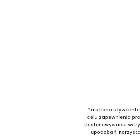
Nowy





SUBARU FORESTER 97-02
REPERATURKA BŁOTNIKA LEWA
143,00 zł
Ta strona używa info
celu zapewnienia pr
dostosowywanie witry
upodobań. Korzysta