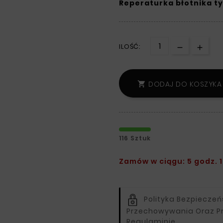
Reperaturka błotnika t
ILOŚĆ:
DODAJ DO KOSZYKA

116 Sztuk
Zamów w ciągu: 5 godz. 1
Polityka Bezpiecze
Przechowywania Oraz P
Regulaminie.