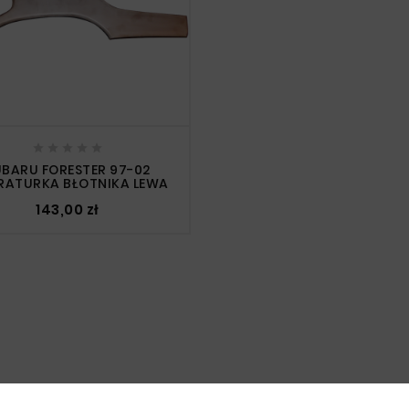





UBARU FORESTER 97-02
RATURKA BŁOTNIKA LEWA
143,00 zł
 którzy zakupili ten produkt kupili 