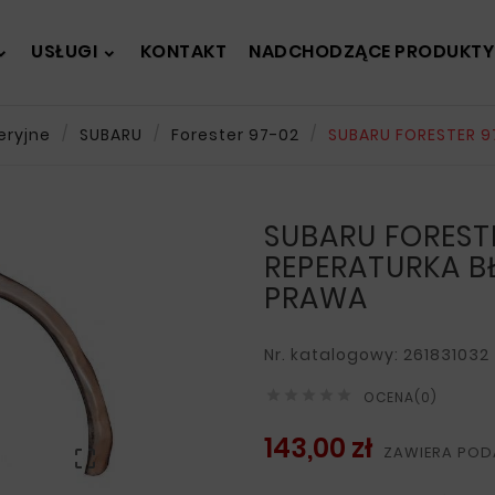
USŁUGI
KONTAKT
NADCHODZĄCE PRODUKTY
eryjne
SUBARU
Forester 97-02
SUBARU FORESTER 9
SUBARU FOREST
REPERATURKA B
PRAWA
Nr. katalogowy: 261831032





OCENA(0)
143,00 zł
ZAWIERA POD
