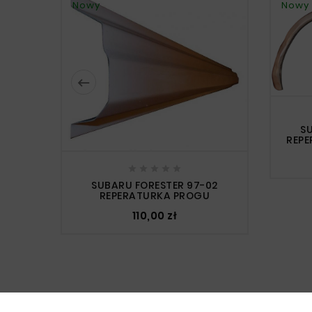
Nowy
Nowy

S
REPE





SUBARU FORESTER 97-02
REPERATURKA PROGU
110,00 zł
Klienci