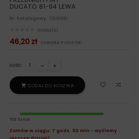
DUCATO 81-94 LEWA
Nr. katalogowy: 71231051





OCENA(0)
46,20 zł
ZAWIERA PODATEK
ILOŚĆ:
DODAJ DO KOSZYKA

102 Sztuk
Zamów w ciągu: 7 godz. 30 min - wyślemy
jeszcze dzisiaj!