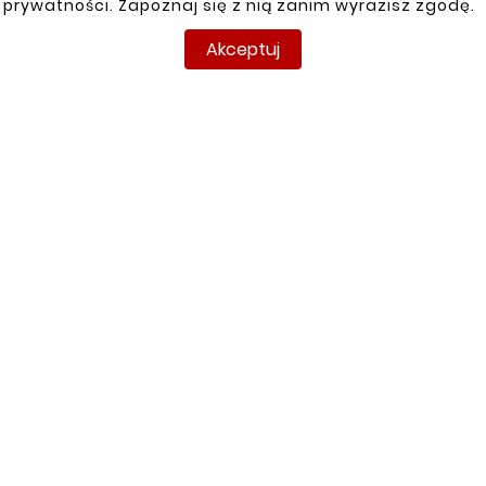
prywatności. Zapoznaj się z nią zanim wyrazisz zgodę.


Akceptuj
Nowy
Nowy










FIAT DUCATO 81-94
PRÓG POD DRZWI
FIAT DUCATO 81-94
PRZEDNIE PRAWY
PRÓG POD DRZWI
PRZEDNIE PRAWY
22,00 zł
46,20 zł