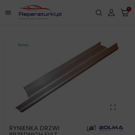
0

Nowy

RYNIENKA DRZWI
PRZEDNICH FIAT