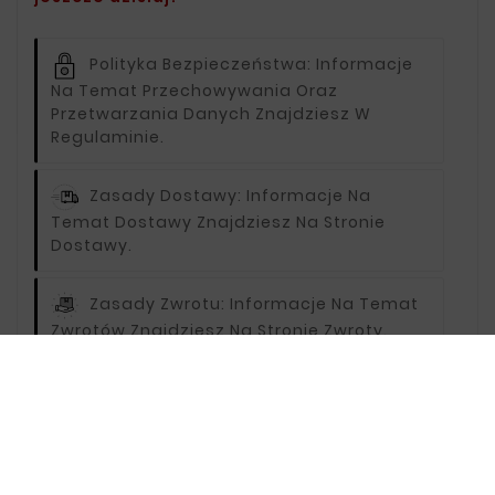
Polityka Bezpieczeństwa:
Informacje
Na Temat Przechowywania Oraz
Przetwarzania Danych Znajdziesz W
Regulaminie.
Zasady Dostawy:
Informacje Na
Temat Dostawy Znajdziesz Na Stronie
Dostawy.
Zasady Zwrotu:
Informacje Na Temat
Zwrotów Znajdziesz Na Stronie Zwroty.
Opis