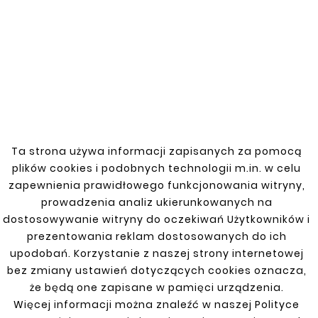





FIAT DUCATO 81-94





POSZYCIE DRZWI
Ta strona używa informacji zapisanych za pomocą
RYNIENKA DRZWI
PRZEDNICH PRAWE
PRZEDNICH FIAT
plików cookies i podobnych technologii m.in. w celu
DUCATO 81-94 PRAWA
33,00 zł
zapewnienia prawidłowego funkcjonowania witryny,
46,20 zł
prowadzenia analiz ukierunkowanych na
dostosowywanie witryny do oczekiwań Użytkowników i
prezentowania reklam dostosowanych do ich
upodobań. Korzystanie z naszej strony internetowej
bez zmiany ustawień dotyczących cookies oznacza,
Klienci którzy zakupili ten
że będą one zapisane w pamięci urządzenia.
Więcej informacji można znaleźć w naszej Polityce
produkt kupili również: