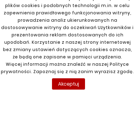
plików cookies i podobnych technologii m.in. w celu
Obejmy zbiornika paliwa do CITROEN DS4 2011
zapewnienia prawidłowego funkcjonowania witryny,
- 2015. Wykonane z trwałych materiałów,
prowadzenia analiz ukierunkowanych na
zapewniających wysoką odporność na
dostosowywanie witryny do oczekiwań Użytkowników i
korozję oraz długotrwałe użytkowanie.
prezentowania reklam dostosowanych do ich
Precyzyjne wykonanie gwarantuje stabilne
upodobań. Korzystanie z naszej strony internetowej
mocowanie zbiornika paliwa, co zapobiega
bez zmiany ustawień dotyczących cookies oznacza,
jego przesuwaniu i minimalizuje ryzyko
że będą one zapisane w pamięci urządzenia.
uszkodzeń. Idealne rozwiązanie do wymiany
Więcej informacji można znaleźć w naszej Polityce
zużytych lub uszkodzonych obejm,
prywatności. Zapoznaj się z nią zanim wyrazisz zgodę.
zapewniające bezpieczeństwo i prawidłowe
Akceptuj
funkcjonowanie układu paliwowego.
INFORMACJE
TWOJE KONTO
DOSTAWA
Regulamin
Logowanie