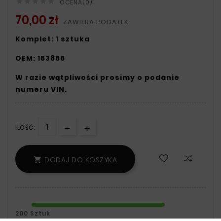





OCENA(0)
70,00 zł
ZAWIERA PODATEK
Komplet: 1 sztuka
OEM: 153866
W razie wątpliwości prosimy o podanie
numeru VIN.
ILOŚĆ:
DODAJ DO KOSZYKA

200 Sztuk