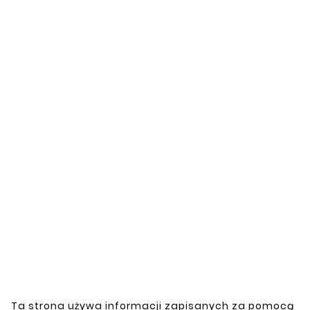
Opis
Oceny
CITROEN DS4
2011 - 2015
Obejmy Zbiornika
Paliwa
Numer katalogowy:
T25162235
Ta strona używa informacji zapisanych za pomocą