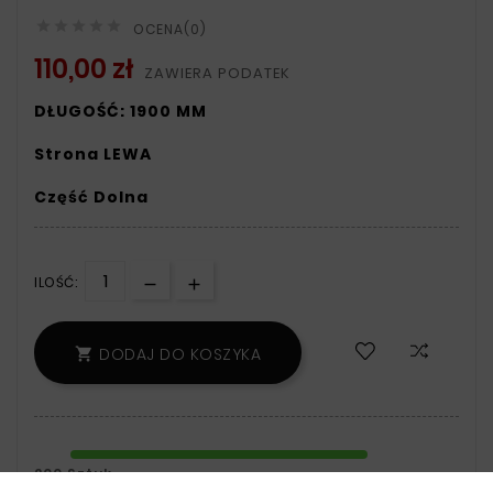





OCENA(0)
110,00 zł
ZAWIERA PODATEK
DŁUGOŚĆ: 1900 MM
Strona LEWA
Część Dolna
ILOŚĆ:
DODAJ DO KOSZYKA

200 Sztuk