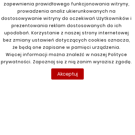
zapewnienia prawidłowego funkcjonowania witryny,
Numer katalogowy: 422141011
prowadzenia analiz ukierunkowanych na
dostosowywanie witryny do oczekiwań Użytkowników i
prezentowania reklam dostosowanych do ich
Lewa reperaturka progu do CHEVROLET
upodobań. Korzystanie z naszej strony internetowej
CRUZE 2009 - 2014. Ta część jest idealna do
bez zmiany ustawień dotyczących cookies oznacza,
naprawy uszkodzonego progu, oferując
że będą one zapisane w pamięci urządzenia.
precyzyjne dopasowanie oraz wysoką jakość
Więcej informacji można znaleźć w naszej Polityce
wykonania. Chroni przed korozją i
prywatności. Zapoznaj się z nią zanim wyrazisz zgodę.
uszkodzeniami, przywracając estetykę i
funkcjonalność pojazdu.
Akceptuj
INFORMACJE
TWOJE KONTO
DOSTAWA
Regulamin
Logowanie
Polityka prywatności
Rejestracja