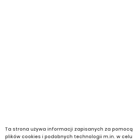
Opis
Oceny
CHEVROLET
CRUZE 2009 -
2014
REPERATURKA
PROGU LEWA
Ta strona używa informacji zapisanych za pomocą
plików cookies i podobnych technologii m.in. w celu