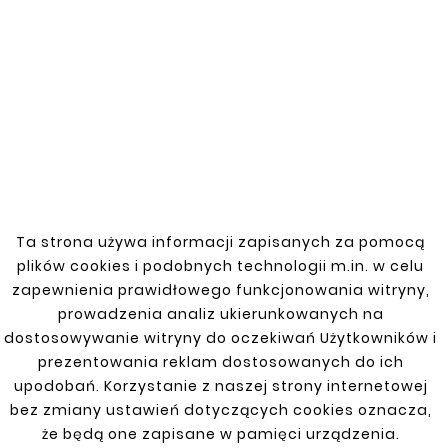
Zobacz także


Nowy
Nowy
Ta strona używa informacji zapisanych za pomocą
plików cookies i podobnych technologii m.in. w celu





zapewnienia prawidłowego funkcjonowania witryny,
TOYOTA COROLLA
prowadzenia analiz ukierunkowanych na





VERSO/E12 Mocowanie
dostosowywanie witryny do oczekiwań Użytkowników i
Zbiornika Baku Paliwa
TOYOTA COROLLA
VERSO 01-04
prezentowania reklam dostosowanych do ich
82,50 zł
REPERATURKA PROGU
LEWA
upodobań. Korzystanie z naszej strony internetowej
bez zmiany ustawień dotyczących cookies oznacza,
66,00 zł
że będą one zapisane w pamięci urządzenia.