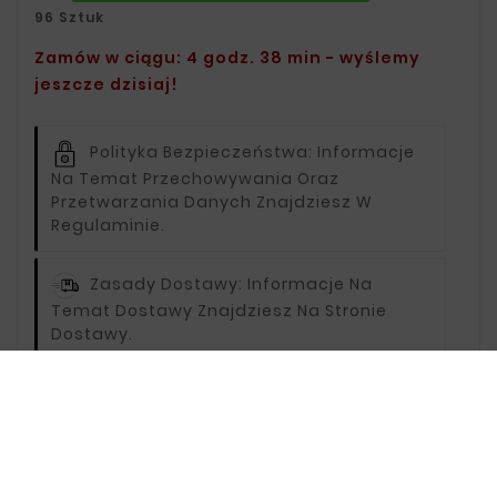
96 Sztuk
Zamów w ciągu: 4 godz. 38 min - wyślemy
jeszcze dzisiaj!
Polityka Bezpieczeństwa:
Informacje
Na Temat Przechowywania Oraz
Przetwarzania Danych Znajdziesz W
Regulaminie.
Zasady Dostawy:
Informacje Na
Temat Dostawy Znajdziesz Na Stronie
Dostawy.
Zasady Zwrotu:
Informacje Na Temat
Zwrotów Znajdziesz Na Stronie Zwroty.