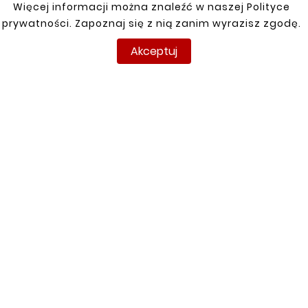
Więcej informacji można znaleźć w naszej Polityce
prywatności. Zapoznaj się z nią zanim wyrazisz zgodę.
Klienci którzy zakupili ten
Akceptuj
produkt kupili również:


Nowy
Nowy





TOYOTA COROLLA
VERSO 01-04





REPERATURKA PROGU
SEAT TOLEDO 99-04
LEWA