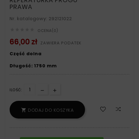
PRAWA
Nr. katalogowy: 292121022





OCENA(0)
66,00 zł
ZAWIERA PODATEK
Część dolna
Długość: 1750 mm
ILOŚĆ:
DODAJ DO KOSZYKA
