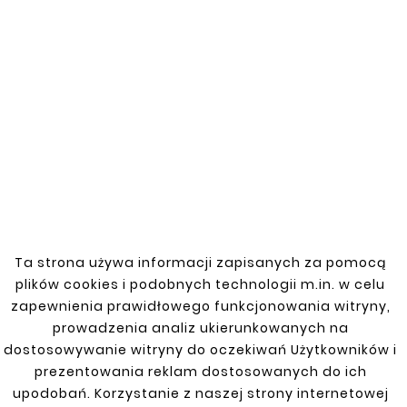
Zobacz także


Nowy
Nowy
Ta strona używa informacji zapisanych za pomocą
plików cookies i podobnych technologii m.in. w celu





zapewnienia prawidłowego funkcjonowania witryny,
Mocowanie Zbiornika
Paliwa JEEP GRAND





prowadzenia analiz ukierunkowanych na
CHEROKEE WJ/WG
JEEP CHEROKEE 84-96,
dostosowywanie witryny do oczekiwań Użytkowników i
96-01 REPERATURKA
110,00 zł
PROGU LEWA
prezentowania reklam dostosowanych do ich
upodobań. Korzystanie z naszej strony internetowej
77,00 zł