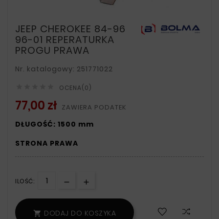
JEEP CHEROKEE 84-96
96-01 REPERATURKA
PROGU PRAWA
Nr. katalogowy: 251771022





OCENA(0)
77,00 zł
ZAWIERA PODATEK
DŁUGOŚĆ: 1500 mm
STRONA PRAWA
ILOŚĆ:
DODAJ DO KOSZYKA
