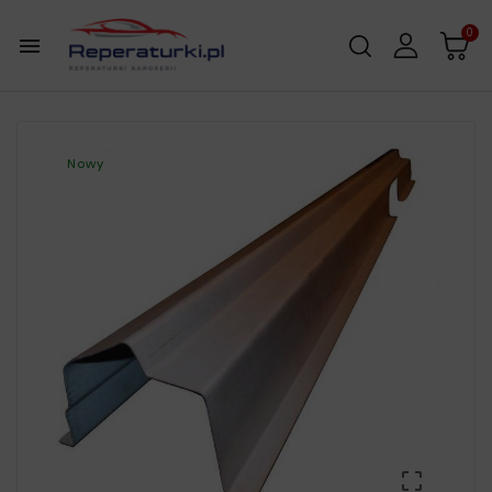
0

Nowy
