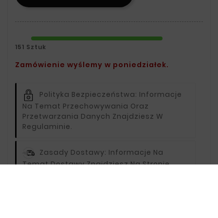
151 Sztuk
Zamówienie wyślemy w poniedziałek.
Polityka Bezpieczeństwa:
Informacje
Na Temat Przechowywania Oraz
Przetwarzania Danych Znajdziesz W
Regulaminie.
Zasady Dostawy:
Informacje Na
Temat Dostawy Znajdziesz Na Stronie
Dostawy.
Zasady Zwrotu:
Informacje Na Temat
Zwrotów Znajdziesz Na Stronie Zwroty.