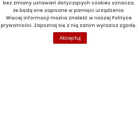
bez zmiany ustawień dotyczących cookies oznacza,
że będą one zapisane w pamięci urządzenia.
Więcej informacji można znaleźć w naszej Polityce
prywatności. Zapoznaj się z nią zanim wyrazisz zgodę.
Klienci którzy zakupili ten
produkt kupili również:
Akceptuj


Nowy
Nowy









