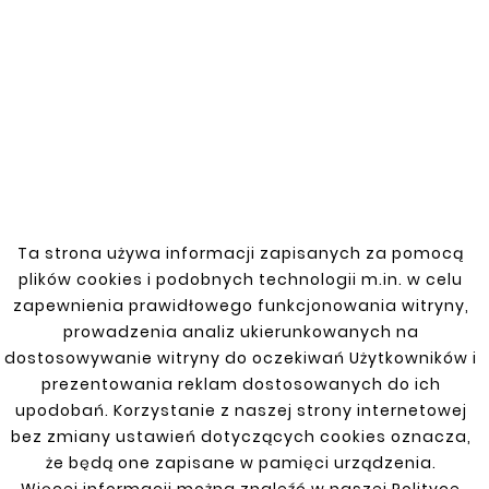
Nowy
Nowy
Ta strona używa informacji zapisanych za pomocą










plików cookies i podobnych technologii m.in. w celu
CITROEN C4 PICASSO
CITROEN C4 PICASSO
06-13 REPERAURKA
zapewnienia prawidłowego funkcjonowania witryny,
06-13 PRÓG /
PROGU LEWA
REPERATURKA PROGU
prowadzenia analiz ukierunkowanych na
121,00 zł
88,00 zł
dostosowywanie witryny do oczekiwań Użytkowników i
prezentowania reklam dostosowanych do ich
upodobań. Korzystanie z naszej strony internetowej
bez zmiany ustawień dotyczących cookies oznacza,
że będą one zapisane w pamięci urządzenia.