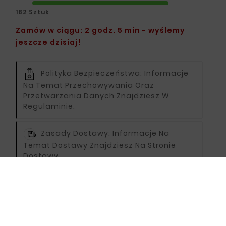
182 Sztuk
Zamów w ciągu: 2 godz. 5 min - wyślemy
jeszcze dzisiaj!
Polityka Bezpieczeństwa:
Informacje
Na Temat Przechowywania Oraz
Przetwarzania Danych Znajdziesz W
Regulaminie.
Zasady Dostawy:
Informacje Na
Temat Dostawy Znajdziesz Na Stronie
Dostawy.
Zasady Zwrotu:
Informacje Na Temat
Zwrotów Znajdziesz Na Stronie Zwroty.