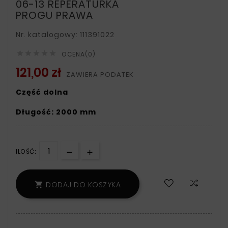
06-13 REPERATURKA
PROGU PRAWA
Nr. katalogowy: 111391022





OCENA(0)
121,00 zł
ZAWIERA PODATEK
Część dolna
Długość: 2000 mm
ILOŚĆ:
DODAJ DO KOSZYKA
