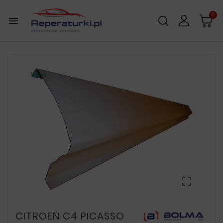
0

Nowy

CITROEN C4 PICASSO