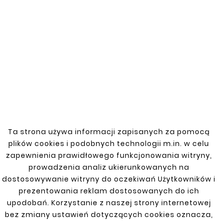
Nowy
Nowy










MERCEDES CL 203
MERCEDES CL 203
Ta strona używa informacji zapisanych za pomocą
REPERATURKA
REPERATURKA
POSZYCIA DRZWI
POSZYCIA DRZWI LEWA
plików cookies i podobnych technologii m.in. w celu
PRAWA
99,00 zł
zapewnienia prawidłowego funkcjonowania witryny,
99,00 zł
prowadzenia analiz ukierunkowanych na
dostosowywanie witryny do oczekiwań Użytkowników i
prezentowania reklam dostosowanych do ich
upodobań. Korzystanie z naszej strony internetowej
bez zmiany ustawień dotyczących cookies oznacza,