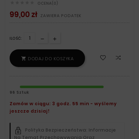





OCENA(0)
99,00 zł
ZAWIERA PODATEK
ILOŚĆ:
DODAJ DO KOSZYKA

96 Sztuk
Zamów w ciągu: 3 godz. 55 min - wyślemy
jeszcze dzisiaj!
Polityka Bezpieczeństwa:
Informacje
Na Temat Przechowywania Oraz