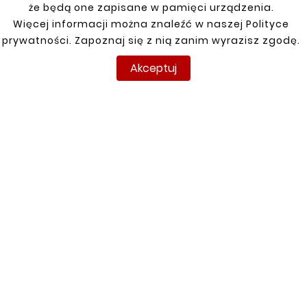
że będą one zapisane w pamięci urządzenia.
Klienci którzy zakupili ten
Więcej informacji można znaleźć w naszej Polityce
produkt kupili również:
prywatności. Zapoznaj się z nią zanim wyrazisz zgodę.
Akceptuj


Nowy
Nowy










MERCEDES C
MERCEDES C
SPORTCOUPE
SPORTCOUPE
REPERATURKA
REPERATURKA
BŁOTNIKA PRAWA
BŁOTNIKA TYLNEGO
LEWA
110,00 zł
110,00 zł