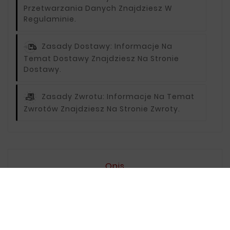
Przetwarzania Danych Znajdziesz W
Regulaminie.
Zasady Dostawy:
Informacje Na
Temat Dostawy Znajdziesz Na Stronie
Dostawy.
Zasady Zwrotu:
Informacje Na Temat
Zwrotów Znajdziesz Na Stronie Zwroty.
Opis
Oceny