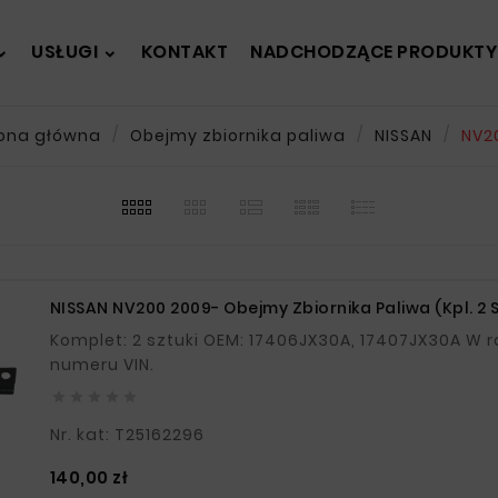
USŁUGI
KONTAKT
NADCHODZĄCE PRODUKTY
rona główna
Obejmy zbiornika paliwa
NISSAN
NV2
NISSAN NV200 2009- Obejmy Zbiornika Paliwa (kpl. 2 S
Komplet: 2 sztuki OEM: 17406JX30A, 17407JX30A W razie wątpliwości prosimy o podanie
numeru VIN.





Nr. kat: T25162296
Cena
140,00 zł