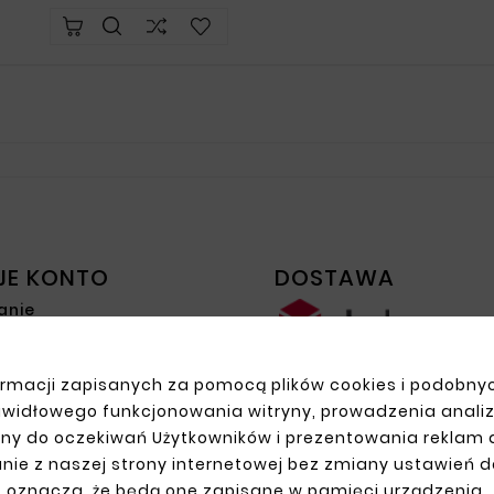
JE KONTO
DOSTAWA
anie
racja
y
rmacji zapisanych za pomocą plików cookies i podobnyc
amówienia
awidłowego funkcjonowania witryny, prowadzenia anali
ny do oczekiwań Użytkowników i prezentowania reklam
nie z naszej strony internetowej bez zmiany ustawień 
oznacza, że będą one zapisane w pamięci urządzenia.