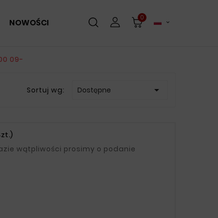
0
NOWOŚCI

00 09-

Sortuj wg:
Dostępne
zt.)