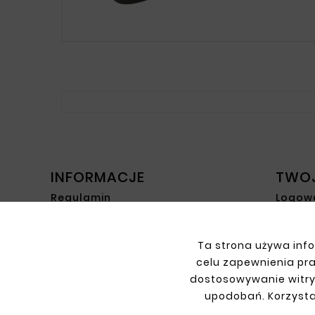
INFORMACJE
TWO
Regulamin
Logow
Polityka prywatności
Rejest
Dostawa
Zwrot
Ta strona używa info
Płatność
Moje z
celu zapewnienia pr
Kontakt
dostosowywanie witry
O Firmie
upodobań. Korzysta