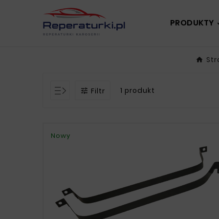
PRODUKTY
St
1 produkt
Filtr

Nowy