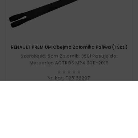
RENAULT PREMIUM Obejma Zbiornika Paliwa (1 Szt.)
Szerokość: 5cm Zbiornik: 350l Pasuje do:
Mercedes ACTROS MP4 2011-2019





Nr. kat: T25162297
Cena
110,00 zł