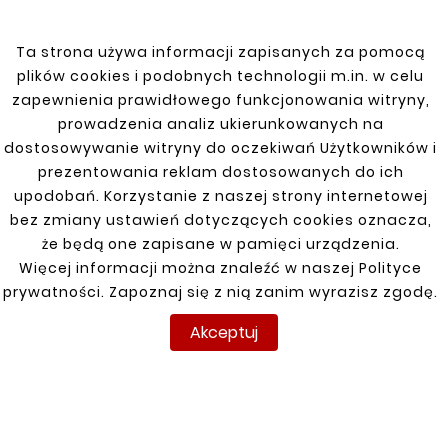
Premium
Ta strona używa informacji zapisanych za pomocą
Vel Satis 01-09
plików cookies i podobnych technologii m.in. w celu
zapewnienia prawidłowego funkcjonowania witryny,
prowadzenia analiz ukierunkowanych na
dostosowywanie witryny do oczekiwań Użytkowników i
prezentowania reklam dostosowanych do ich
upodobań. Korzystanie z naszej strony internetowej
bez zmiany ustawień dotyczących cookies oznacza,
że będą one zapisane w pamięci urządzenia.
INFORMACJE
TWOJE KONTO
DOSTAWA
Więcej informacji można znaleźć w naszej Polityce
Regulamin
Logowanie
prywatności. Zapoznaj się z nią zanim wyrazisz zgodę.
Polityka prywatności
Rejestracja
Akceptuj
Dostawa
Zwroty
Płatność
Moje zamówienia