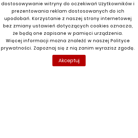
VOLVO
dostosowywanie witryny do oczekiwań Użytkowników i
prezentowania reklam dostosowanych do ich
850 91-96
upodobań. Korzystanie z naszej strony internetowej
bez zmiany ustawień dotyczących cookies oznacza,
F, FH
że będą one zapisane w pamięci urządzenia.
Więcej informacji można znaleźć w naszej Polityce
FL 180 1985-2006
prywatności. Zapoznaj się z nią zanim wyrazisz zgodę.
S70, V70 1997-2000
Akceptuj
SH
V40 T-3 12-19
XC70 07-16
XC90 03-14