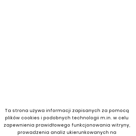
Precyzyjne dopasowanie
– Opracowane z myślą
o Volvo FL 180 (1985–2006), co ułatwia montaż i
zapewnia pełną funkcjonalność.
Wybierz nasze obejmy
zbiornika paliwa
Jeśli potrzebujesz solidnych i sprawdzonych
obejm do zbiornika paliwa dla Volvo FL 180 z lat
1985–2006, nasza oferta to idealne rozwiązanie.
Gwarantujemy precyzyjne dopasowanie,
wysoką jakość wykonania i długotrwałą
ochronę, która przełoży się na bezpieczeństwo i
niezawodność Twojego pojazdu.
Ta strona używa informacji zapisanych za pomocą
plików cookies i podobnych technologii m.in. w celu
zapewnienia prawidłowego funkcjonowania witryny,
prowadzenia analiz ukierunkowanych na