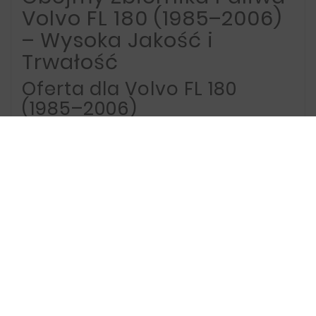
Volvo FL 180 (1985–2006)
– Wysoka Jakość i
Trwałość
Oferta dla Volvo FL 180
(1985–2006)
Oferujemy obejmy zbiornika paliwa
dedykowane dla samochodów ciężarowych
Volvo FL 180 z lat 1985–2006. Nasze obejmy
zapewniają solidne i trwałe mocowanie
zbiornika paliwa, co ma kluczowe znaczenie dla
bezpiecznego i niezawodnego użytkowania
pojazdu. Dzięki wykonaniu z materiałów
odpornych na korozję, produkty te gwarantują
długowieczność nawet w trudnych warunkach
eksploatacyjnych.
Dlaczego warto wybrać