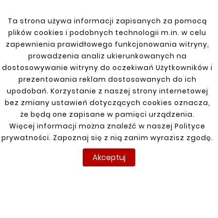
zapewniają niezawodną ochronę i długotrwałe
użytkowanie.
Ta strona używa informacji zapisanych za pomocą
plików cookies i podobnych technologii m.in. w celu
zapewnienia prawidłowego funkcjonowania witryny,
prowadzenia analiz ukierunkowanych na
dostosowywanie witryny do oczekiwań Użytkowników i
SEAT
prezentowania reklam dostosowanych do ich
upodobań. Korzystanie z naszej strony internetowej
bez zmiany ustawień dotyczących cookies oznacza,
Ibiza, Cordoba 93-99, 99-02
że będą one zapisane w pamięci urządzenia.
Ibiza, Cordoba 93-99, 99-02
Więcej informacji można znaleźć w naszej Polityce
prywatności. Zapoznaj się z nią zanim wyrazisz zgodę.
Leon 99-05
Akceptuj