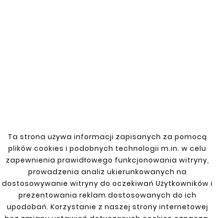
LAND ROVER
Discovery I 88-97
Ta strona używa informacji zapisanych za pomocą
Discovery III 04-09
plików cookies i podobnych technologii m.in. w celu
zapewnienia prawidłowego funkcjonowania witryny,
Freelander 97-06
prowadzenia analiz ukierunkowanych na
dostosowywanie witryny do oczekiwań Użytkowników i
Freelander II 06-15 5D
prezentowania reklam dostosowanych do ich
RANGE ROVER 2002 - 2012
upodobań. Korzystanie z naszej strony internetowej