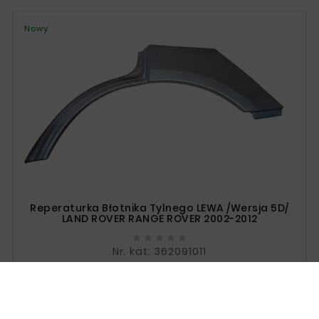
Nowy
Reperaturka Błotnika Tylnego LEWA /wersja 5D/
LAND ROVER RANGE ROVER 2002-2012





Nr. kat: 362091011
Cena
264,00 zł