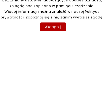
bez zmiany ustawień dotyczących cookies oznacza,
że będą one zapisane w pamięci urządzenia.
Więcej informacji można znaleźć w naszej Polityce
prywatności. Zapoznaj się z nią zanim wyrazisz zgodę.
Akceptuj
INFORMACJE
TWOJE KONTO
DOSTAWA
Regulamin
Logowanie
Polityka prywatności
Rejestracja
Dostawa
Zwroty
Płatność
Moje zamówienia
Kontakt
O Firmie