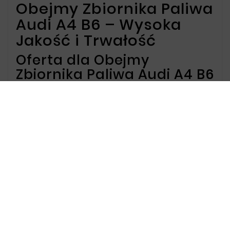
Obejmy Zbiornika Paliwa
Audi A4 B6 – Wysoka
Jakość i Trwałość
Oferta dla Obejmy
Zbiornika Paliwa Audi A4 B6
Oferujemy obejmy zbiornika paliwa do Audi A4
B6, które zapewniają doskonałą wytrzymałość i
odporność na korozję. Nasze produkty są
precyzyjnie dopasowane do tego modelu, co
gwarantuje długowieczność oraz
bezpieczeństwo użytkowania.
Dlaczego warto wybrać
nasze obejmy zbiornika
paliwa?
Nasze obejmy zbiornika paliwa do Audi A4 B6
cechują się wysoką jakością wykonania,