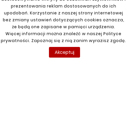
A4 B6
prezentowania reklam dostosowanych do ich
upodobań. Korzystanie z naszej strony internetowej
A6 (C6) 04-10 Allroad
bez zmiany ustawień dotyczących cookies oznacza,
że będą one zapisane w pamięci urządzenia.
A6 97-04 TDI QUATTRO
Więcej informacji można znaleźć w naszej Polityce
A6 97-05 napęd przód
prywatności. Zapoznaj się z nią zanim wyrazisz zgodę.
A6, AVANT 95-97, 200 84-91, 100, AVANT 83-94
Akceptuj
BENZYNA
Q5 08-16
Q7 05-15
SQ5 13-17