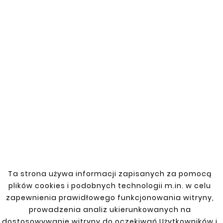
zbiornika paliwa
Jeżeli szukasz niezawodnych obejm zbiornika
paliwa dla swojego Audi A4 B6, nasze produkty
są idealnym wyborem. Zapewniamy najwyższą
jakość i bezpieczeństwo użytkowania.
AUDI
100 C3 1989-1990
80, 90 AVANT 91-00
Ta strona używa informacji zapisanych za pomocą
plików cookies i podobnych technologii m.in. w celu
A4 B5 94-98 SDN 1,6 8V ADP 101 KM Benz
zapewnienia prawidłowego funkcjonowania witryny,
manual, 96-01 Kombi Diesel 1,9 TDI 110 KM,
manual
prowadzenia analiz ukierunkowanych na
dostosowywanie witryny do oczekiwań Użytkowników i