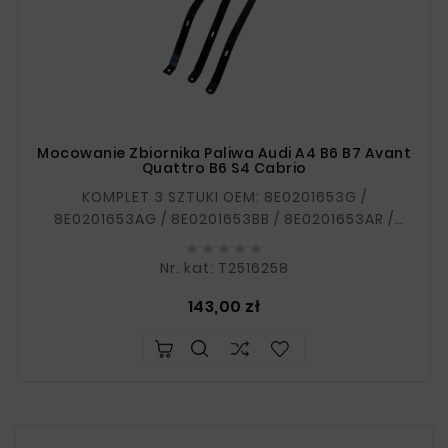
Mocowanie Zbiornika Paliwa Audi A4 B6 B7 Avant
Quattro B6 S4 Cabrio
KOMPLET 3 SZTUKI OEM: 8E0201653G /
8E0201653AG / 8E0201653BB / 8E0201653AR /
8E0201653AM / 8E0201653AT, 8E0201653AF /





8E0201653BA / 8E0201653AQ / 8E0201653AN /
Nr. kat: T2516258
8E0201653AS, 8E020165AA / 8E020165AC /
Cena
143,00 zł
8E020165AB / W razie wątpliwości prosimy o
podanie...