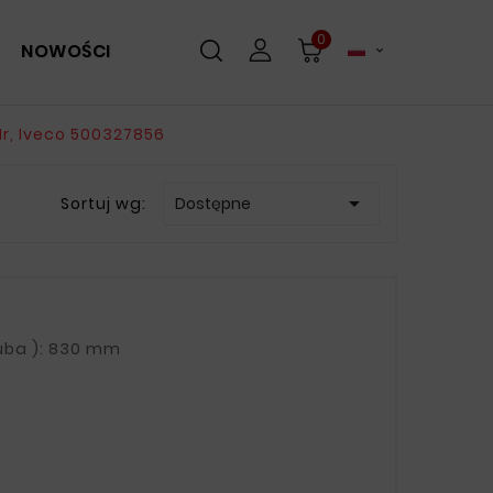
0
NOWOŚCI

Nr, Iveco 500327856

Sortuj wg:
Dostępne
DŁUGOŚĆ CAŁKOWITA OBEJMY (TAŚMA + OK. 5 cm śruba ): 830 mm