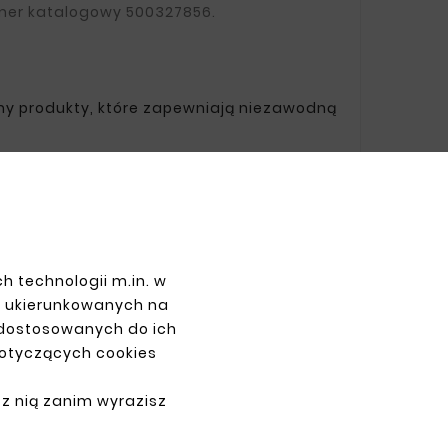
umer katalogowy 500327856.
emy produkty, które zapewniają niezawodną
PŁATNOŚCI
h technologii m.in. w
z ukierunkowanych na
 dostosowanych do ich
dotyczących cookies
 z nią zanim wyrazisz