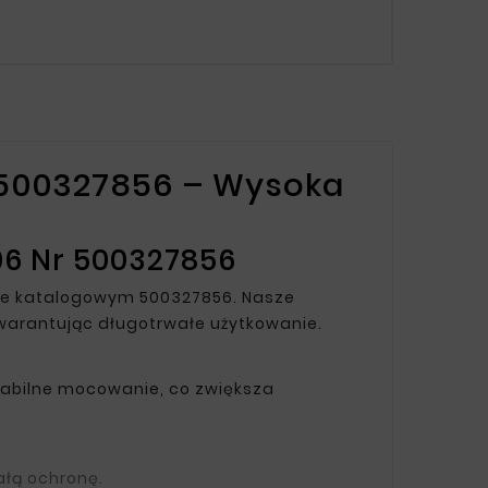
r 500327856 – Wysoka
06 Nr 500327856
rze katalogowym 500327856. Nasze
warantując długotrwałe użytkowanie.
tabilne mocowanie, co zwiększa
łą ochronę.