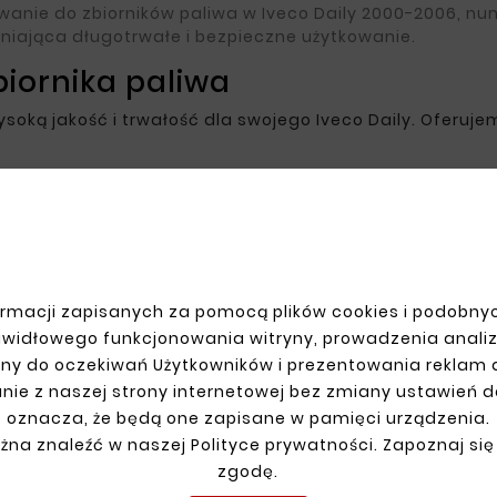
anie do zbiorników paliwa w Iveco Daily 2000-2006, n
niająca długotrwałe i bezpieczne użytkowanie.
iornika paliwa
soką jakość i trwałość dla swojego Iveco Daily. Oferuj
JE KONTO
DOSTAWA
anie
rmacji zapisanych za pomocą plików cookies i podobnyc
awidłowego funkcjonowania witryny, prowadzenia anali
racja
ny do oczekiwań Użytkowników i prezentowania reklam
y
nie z naszej strony internetowej bez zmiany ustawień 
amówienia
oznacza, że będą one zapisane w pamięci urządzenia.
żna znaleźć w naszej Polityce prywatności. Zapoznaj się
zgodę.