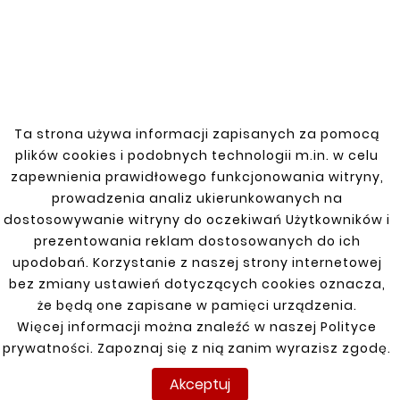










MERCEDES 207-410
RYNIENKA / KORYTKO
STOPIEŃ DRZWI
DRZWI PRAWE
Ta strona używa informacji zapisanych za pomocą
PRZEDNICH PRAWY
MERCEDES 207-410
WYS
plików cookies i podobnych technologii m.in. w celu
33,00 zł
66,00 zł
zapewnienia prawidłowego funkcjonowania witryny,
prowadzenia analiz ukierunkowanych na
dostosowywanie witryny do oczekiwań Użytkowników i
prezentowania reklam dostosowanych do ich
upodobań. Korzystanie z naszej strony internetowej
Klienci którzy zakupili ten
bez zmiany ustawień dotyczących cookies oznacza,
że będą one zapisane w pamięci urządzenia.
produkt kupili również:
Więcej informacji można znaleźć w naszej Polityce
prywatności. Zapoznaj się z nią zanim wyrazisz zgodę.


Akceptuj