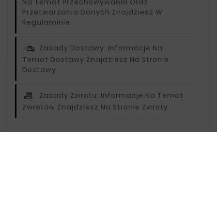
Na Temat Przechowywania Oraz
Przetwarzania Danych Znajdziesz W
Regulaminie.
Zasady Dostawy:
Informacje Na
Temat Dostawy Znajdziesz Na Stronie
Dostawy.
Zasady Zwrotu:
Informacje Na Temat
Zwrotów Znajdziesz Na Stronie Zwroty.
Opis
Oceny