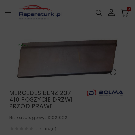
0

Nowy

MERCEDES BENZ 207-
410 POSZYCIE DRZWI
PRZÓD PRAWE
Nr. katalogowy: 31021022





OCENA(0)