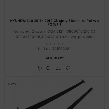
HYUNDAI I40 2011 - 2019 Obejmy Zbiornika Paliwa
(2 Szt.)
Komplet: 2 sztuki OEM:31211-3R000(31210 C)
31210-3R000(31210A) W razie wątpliwości
prosimy o podanie numeru VIN.





Nr. kat: T25162281
Cena
140,00 zł
Nowy