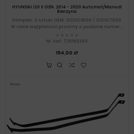
HYUNDAI I20 II GEN. 2014 - 2020 Automat/manual
Benzyna
Komplet: 2 sztuki OEM: 31210C8100 / 31211C7000
W razie wątpliwości prosimy o podanie numeru
VIN.





Nr. kat: T25162293
Cena
154,00 zł
Nowy