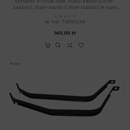
Komplet: 3 sztuki OEM: 31262-4A000 (L3126-
24A000), 31261-4A000 (L3126-14A000) W razie
wątpliwości prosimy o podanie numeru VIN.





Nr. kat: T25162236
Cena
140,00 zł
Nowy