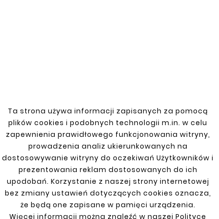
Nr. kat: T2516245
Cena
121,00 zł
Obejmy zbiornika paliwa
Ta strona używa informacji zapisanych za pomocą
Hyundai – trwałość i
plików cookies i podobnych technologii m.in. w celu
precyzja montażu
zapewnienia prawidłowego funkcjonowania witryny,
prowadzenia analiz ukierunkowanych na
Nasza oferta obejm zbiornika paliwa Hyundai to
dostosowywanie witryny do oczekiwań Użytkowników i
doskonały wybór dla właścicieli samochodów
prezentowania reklam dostosowanych do ich
tej marki, poszukujących niezawodnych i
upodobań. Korzystanie z naszej strony internetowej
idealnie dopasowanych akcesoriów
bez zmiany ustawień dotyczących cookies oznacza,
montażowych. Oferujemy obejmy
że będą one zapisane w pamięci urządzenia.
zaprojektowane z myślą o zapewnieniu
Więcej informacji można znaleźć w naszej Polityce