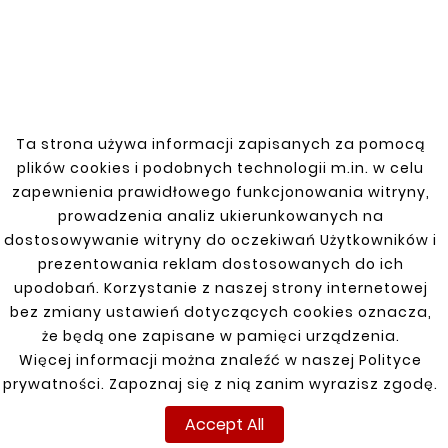





BEETLE STEP EDGE LEFT
zł22.00
Ta strona używa informacji zapisanych za pomocą
plików cookies i podobnych technologii m.in. w celu





zapewnienia prawidłowego funkcjonowania witryny,
FOOTREST EDGE ŻUK
LEFT
prowadzenia analiz ukierunkowanych na
dostosowywanie witryny do oczekiwań Użytkowników i
zł22.00
prezentowania reklam dostosowanych do ich
upodobań. Korzystanie z naszej strony internetowej
bez zmiany ustawień dotyczących cookies oznacza,
Customers who bought
że będą one zapisane w pamięci urządzenia.
this product also bought:
Więcej informacji można znaleźć w naszej Polityce
prywatności. Zapoznaj się z nią zanim wyrazisz zgodę.


Accept All