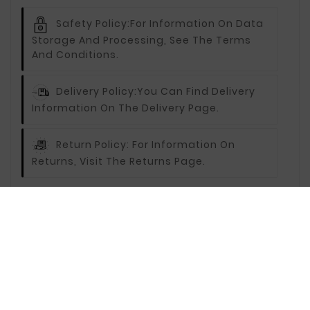
Safety Policy:
For Information On Data
Storage And Processing, See The Terms
And Conditions.
Delivery Policy:
You Can Find Delivery
Information On The Delivery Page.
Return Policy:
For Information On
Returns, Visit The Returns Page.
Description
Reviews