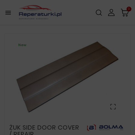
0

New

ŻUK SIDE DOOR COVER
/ REPAIR