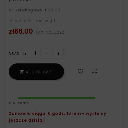
Nr. katalogowy: 1100132





REVIEW (0)
zł66.00
TAX INCLUDED
QUANTITY :
ADD TO CART

155 Items
Zamów w ciągu: 6 godz. 16 min - wyślemy
jeszcze dzisiaj!