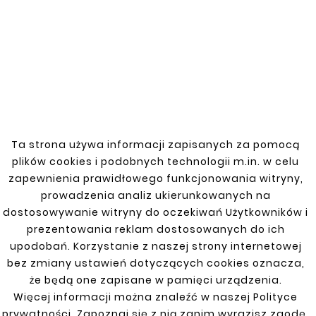
New
New
Ta strona używa informacji zapisanych za pomocą










plików cookies i podobnych technologii m.in. w celu
BEETLE STEP EDGE LEFT
REAR WHEEL ARCH
zapewnienia prawidłowego funkcjonowania witryny,
zł22.00
SHEET METAL WHEEL
prowadzenia analiz ukierunkowanych na
HOUSING ŻUK
dostosowywanie witryny do oczekiwań Użytkowników i
zł143.00
prezentowania reklam dostosowanych do ich
upodobań. Korzystanie z naszej strony internetowej
bez zmiany ustawień dotyczących cookies oznacza,
że będą one zapisane w pamięci urządzenia.
Customers who bought
Więcej informacji można znaleźć w naszej Polityce
prywatności. Zapoznaj się z nią zanim wyrazisz zgodę.