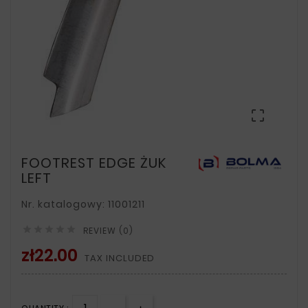

FOOTREST EDGE ŻUK
LEFT
Nr. katalogowy: 11001211





REVIEW (0)
zł22.00
TAX INCLUDED