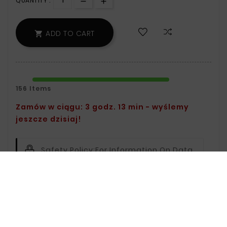
QUANTITY :
ADD TO CART

156 Items
Zamów w ciągu: 3 godz. 13 min - wyślemy
jeszcze dzisiaj!
Safety Policy:
For Information On Data
Storage And Processing, See The Terms
And Conditions.
Delivery Policy:
You Can Find Delivery
Information On The Delivery Page.