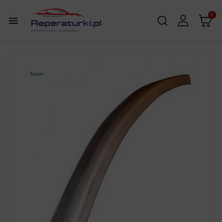
0

New