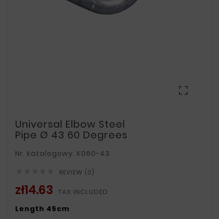

Universal Elbow Steel
Pipe Ø 43 60 Degrees
Nr. katalogowy: K060-43





REVIEW (0)
zł14.63
TAX INCLUDED
Length 45cm