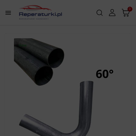
0

New