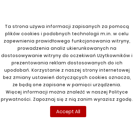
in installations.
Ta strona używa informacji zapisanych za pomocą
plików cookies i podobnych technologii m.in. w celu
You might also like
zapewnienia prawidłowego funkcjonowania witryny,
prowadzenia analiz ukierunkowanych na


dostosowywanie witryny do oczekiwań Użytkowników i
prezentowania reklam dostosowanych do ich
upodobań. Korzystanie z naszej strony internetowej
New
New
bez zmiany ustawień dotyczących cookies oznacza,
że będą one zapisane w pamięci urządzenia.
Więcej informacji można znaleźć w naszej Polityce
prywatności. Zapoznaj się z nią zanim wyrazisz zgodę.
Accept All