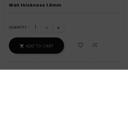
Wall thickness 1.5mm
QUANTITY :
ADD TO CART

159 Items
Zamów w ciągu: 2 godz. 57 min - wyślemy
jeszcze dzisiaj!
Safety Policy:
For Information On Data
Storage And Processing, See The Terms
And Conditions.