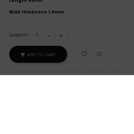
Length 45cm
Wall thickness 1.5mm
QUANTITY :
ADD TO CART

159 Items
Zamów w ciągu: 5 godz. 15 min - wyślemy
jeszcze dzisiaj!
Safety Policy:
For Information On Data
Storage And Processing, See The Terms