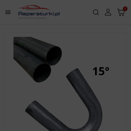
0

New