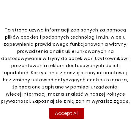
industrial systems, ensuring stable and leak-
free connections.
Ta strona używa informacji zapisanych za pomocą
plików cookies i podobnych technologii m.in. w celu
You might also like
zapewnienia prawidłowego funkcjonowania witryny,
prowadzenia analiz ukierunkowanych na
dostosowywanie witryny do oczekiwań Użytkowników i


prezentowania reklam dostosowanych do ich
upodobań. Korzystanie z naszej strony internetowej
New
New
bez zmiany ustawień dotyczących cookies oznacza,
że będą one zapisane w pamięci urządzenia.
Więcej informacji można znaleźć w naszej Polityce
prywatności. Zapoznaj się z nią zanim wyrazisz zgodę.
Accept All