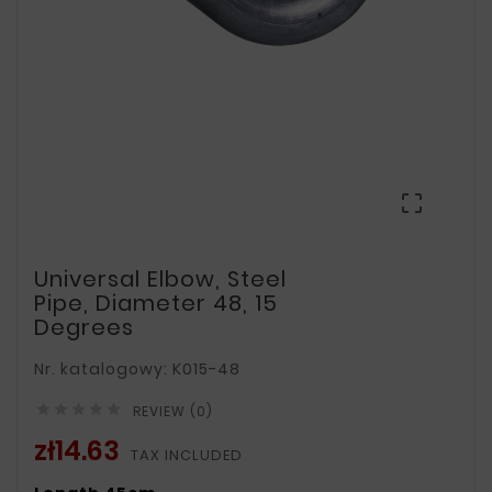

Universal Elbow, Steel
Pipe, Diameter 48, 15
Degrees
Nr. katalogowy: K015-48





REVIEW (0)
zł14.63
TAX INCLUDED