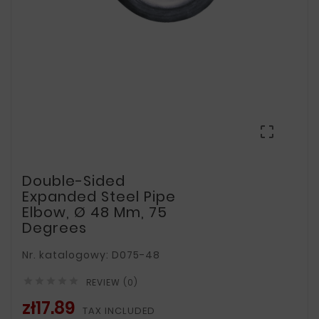

Double-Sided
Expanded Steel Pipe
Elbow, Ø 48 Mm, 75
Degrees
Nr. katalogowy: D075-48





REVIEW (0)
zł17.89
TAX INCLUDED