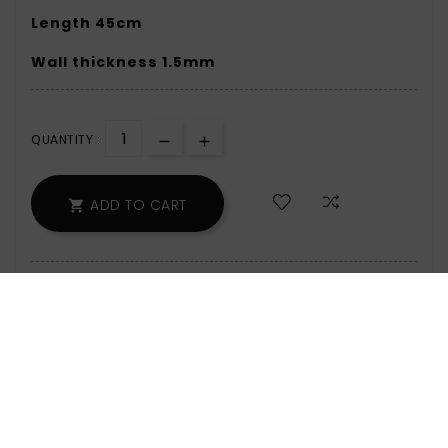
Length 45cm
Wall thickness 1.5mm
QUANTITY :
ADD TO CART

159 Items
Zamów w ciągu: 6 godz. 14 min - wyślemy
jeszcze dzisiaj!
Safety Policy:
For Information On Data