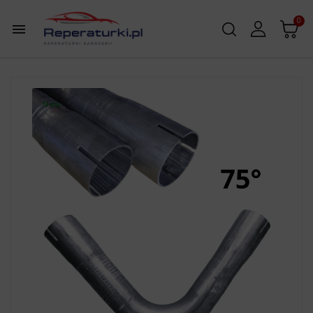
0

New