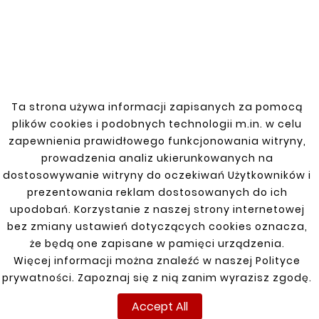
high-quality steel, it ensures a strong and
durable connection. Ideal for industrial
applications and installations that require
precise angles and resistance to high
temperatures and corrosion.
Ta strona używa informacji zapisanych za pomocą
plików cookies i podobnych technologii m.in. w celu
zapewnienia prawidłowego funkcjonowania witryny,
You might also like
prowadzenia analiz ukierunkowanych na
dostosowywanie witryny do oczekiwań Użytkowników i
prezentowania reklam dostosowanych do ich


upodobań. Korzystanie z naszej strony internetowej
bez zmiany ustawień dotyczących cookies oznacza,
New
New
że będą one zapisane w pamięci urządzenia.
Więcej informacji można znaleźć w naszej Polityce
prywatności. Zapoznaj się z nią zanim wyrazisz zgodę.
Accept All