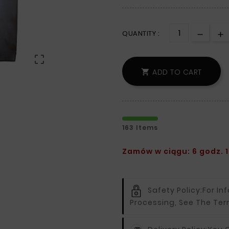
QUANTITY :

ADD TO CART

163 Items
Zamów w ciągu: 6 godz. 1
Safety Policy:
For In
Processing, See The Ter