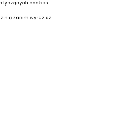
dotyczących cookies
PAYMENTS
 z nią zanim wyrazisz