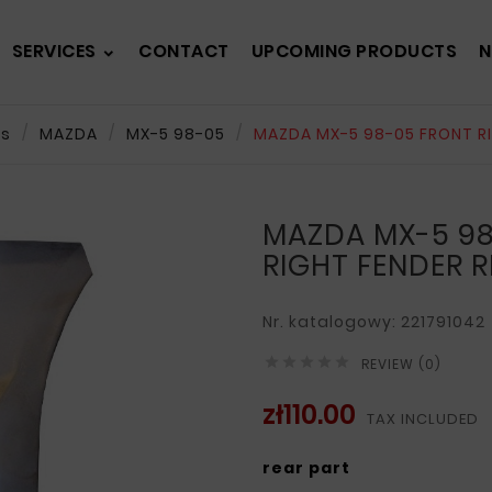
SERVICES
CONTACT
UPCOMING PRODUCTS
N
ts
MAZDA
MX-5 98-05
MAZDA MX-5 98-05 FRONT RI
MAZDA MX-5 98
RIGHT FENDER R
Nr. katalogowy: 221791042





REVIEW (0)
zł110.00
TAX INCLUDED
rear part