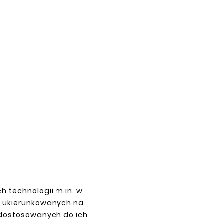
New
New
 RIGHT





MAZDA MX-5 98-05 (NB) LEFT SILL
REPAIR KIT
zł110.00
MAZD
h technologii m.in. w
z ukierunkowanych na
 dostosowanych do ich