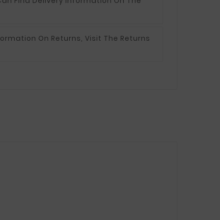
an Find Delivery Information On The
formation On Returns, Visit The Returns