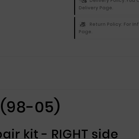
Delivery Policy:
You C
Delivery Page.
Return Policy:
For In
Page.
(98-05)
air kit - RIGHT side