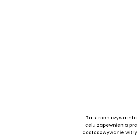
New
New





MAZDA MX-5 98-05 REAR LEFT
FENDER REPAIR KIT
MAZD
zł143.00
Ta strona używa info
celu zapewnienia pr
dostosowywanie witry