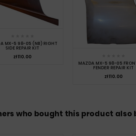





A MX-5 98-05 (NB) RIGHT
SIDE REPAIR KIT
zł110.00





MAZDA MX-5 98-05 FRONT
FENDER REPAIR KIT
zł110.00
ers who bought this product also 