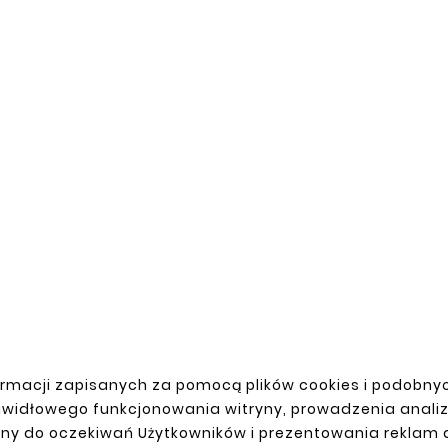
New





MAZDA MX-5 98-05 REAR
FENDER REPAIR KIT





A MX-5 98-05 (NB) RIGHT
zł143.00
SIDE REPAIR KIT
zł110.00
rmacji zapisanych za pomocą plików cookies i podobnyc
awidłowego funkcjonowania witryny, prowadzenia anali
ny do oczekiwań Użytkowników i prezentowania reklam