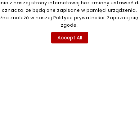
nie z naszej strony internetowej bez zmiany ustawień 
oznacza, że będą one zapisane w pamięci urządzenia.
R ACCOUNT
SHIPMENT
żna znaleźć w naszej Polityce prywatności. Zapoznaj się
zgodę.
n
up
Accept All
ns
ders
Copyright © reperaturki.pl 2024. All rights reserved.