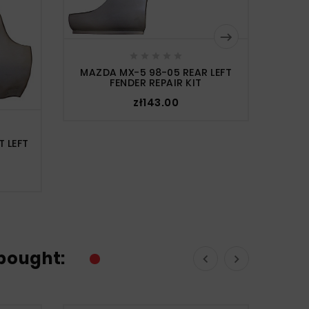






MAZDA MX-5 98-05 REAR LEFT
MAZD
FENDER REPAIR KIT
zł143.00
 LEFT
bought:

